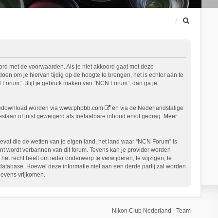
Z
o
e
k
ord met de voorwaarden. Als je niet akkoord gaat met deze
n om je hiervan tijdig op de hoogte te brengen, het is echter aan te
 Forum”. Blijf je gebruik maken van “NCN Forum”, dan ga je
gedownload worden via
www.phpbb.com
en via de Nederlandstalige
staan of juist geweigerd als toelaatbare inhoud en/of gedrag. Meer
bevat die de wetten van je eigen land, het land waar “NCN Forum” is
nt wordt verbannen van dit forum. Tevens kan je provider worden
 recht heeft om ieder onderwerp te verwijderen, te wijzigen, te
n database. Hoewel deze informatie niet aan een derde partij zal worden
gevens vrijkomen.
Nikon Club Nederland - Team