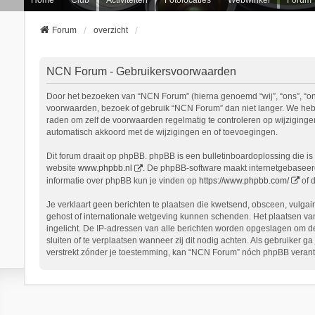
Forum
overzicht
NCN Forum - Gebruikersvoorwaarden
Door het bezoeken van “NCN Forum” (hierna genoemd “wij”, “ons”, “onz
voorwaarden, bezoek of gebruik “NCN Forum” dan niet langer. We hebbe
raden om zelf de voorwaarden regelmatig te controleren op wijziginge
automatisch akkoord met de wijzigingen en of toevoegingen.
Dit forum draait op phpBB. phpBB is een bulletinboardoplossing die is 
website
www.phpbb.nl
. De phpBB-software maakt internetgebaseerde
informatie over phpBB kun je vinden op
https://www.phpbb.com/
of 
Je verklaart geen berichten te plaatsen die kwetsend, obsceen, vulgair
gehost of internationale wetgeving kunnen schenden. Het plaatsen van
ingelicht. De IP-adressen van alle berichten worden opgeslagen om d
sluiten of te verplaatsen wanneer zij dit nodig achten. Als gebruiker 
verstrekt zónder je toestemming, kan “NCN Forum” nóch phpBB verant