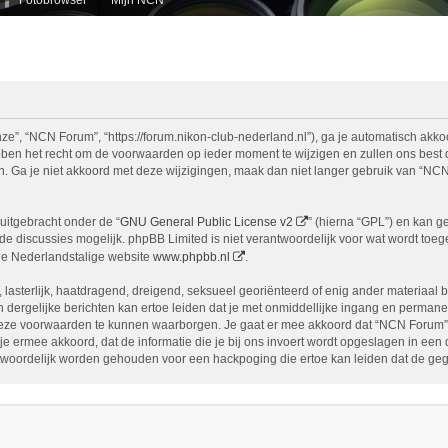
e”, “NCN Forum”, “https://forum.nikon-club-nederland.nl”), ga je automatisch akko
n het recht om de voorwaarden op ieder moment te wijzigen en zullen ons best doe
n. Ga je niet akkoord met deze wijzigingen, maak dan niet langer gebruik van “NCN
uitgebracht onder de “
GNU General Public License v2
” (hierna “GPL”) en kan 
 discussies mogelijk. phpBB Limited is niet verantwoordelijk voor wat wordt toege
de Nederlandstalige website
www.phpbb.nl
.
, lasterlijk, haatdragend, dreigend, seksueel georiënteerd of enig ander materiaal 
 dergelijke berichten kan ertoe leiden dat je met onmiddellijke ingang en permane
eze voorwaarden te kunnen waarborgen. Je gaat er mee akkoord dat “NCN Forum” het
ga je ermee akkoord, dat de informatie die je bij ons invoert wordt opgeslagen in ee
woordelijk worden gehouden voor een hackpoging die ertoe kan leiden dat de ge