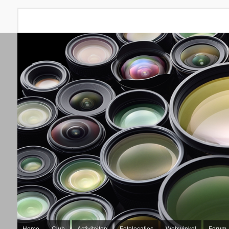
Home
Club
Activiteiten
Fotolocaties
Webwinkel
Forum