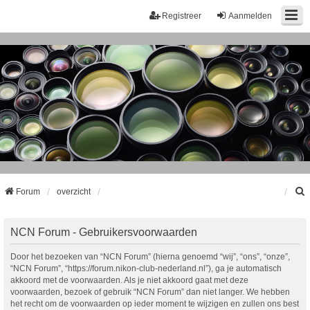
Registreer
Aanmelden
Forum
overzicht
k
NCN Forum - Gebruikersvoorwaarden
Door het bezoeken van “NCN Forum” (hierna genoemd “wij”, “ons”, “onze”,
“NCN Forum”, “https://forum.nikon-club-nederland.nl”), ga je automatisch
akkoord met de voorwaarden. Als je niet akkoord gaat met deze
voorwaarden, bezoek of gebruik “NCN Forum” dan niet langer. We hebben
het recht om de voorwaarden op ieder moment te wijzigen en zullen ons best