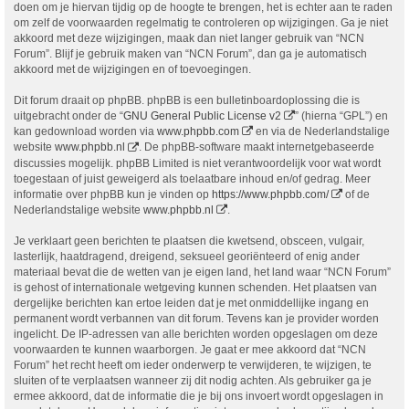
doen om je hiervan tijdig op de hoogte te brengen, het is echter aan te raden
om zelf de voorwaarden regelmatig te controleren op wijzigingen. Ga je niet
akkoord met deze wijzigingen, maak dan niet langer gebruik van “NCN
Forum”. Blijf je gebruik maken van “NCN Forum”, dan ga je automatisch
akkoord met de wijzigingen en of toevoegingen.
Dit forum draait op phpBB. phpBB is een bulletinboardoplossing die is
uitgebracht onder de “
GNU General Public License v2
” (hierna “GPL”) en
kan gedownload worden via
www.phpbb.com
en via de Nederlandstalige
website
www.phpbb.nl
. De phpBB-software maakt internetgebaseerde
discussies mogelijk. phpBB Limited is niet verantwoordelijk voor wat wordt
toegestaan of juist geweigerd als toelaatbare inhoud en/of gedrag. Meer
informatie over phpBB kun je vinden op
https://www.phpbb.com/
of de
Nederlandstalige website
www.phpbb.nl
.
Je verklaart geen berichten te plaatsen die kwetsend, obsceen, vulgair,
lasterlijk, haatdragend, dreigend, seksueel georiënteerd of enig ander
materiaal bevat die de wetten van je eigen land, het land waar “NCN Forum”
is gehost of internationale wetgeving kunnen schenden. Het plaatsen van
dergelijke berichten kan ertoe leiden dat je met onmiddellijke ingang en
permanent wordt verbannen van dit forum. Tevens kan je provider worden
ingelicht. De IP-adressen van alle berichten worden opgeslagen om deze
voorwaarden te kunnen waarborgen. Je gaat er mee akkoord dat “NCN
Forum” het recht heeft om ieder onderwerp te verwijderen, te wijzigen, te
sluiten of te verplaatsen wanneer zij dit nodig achten. Als gebruiker ga je
ermee akkoord, dat de informatie die je bij ons invoert wordt opgeslagen in