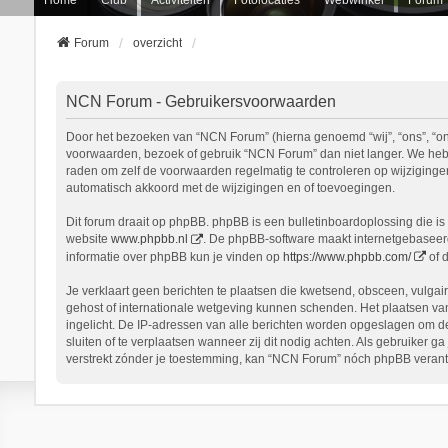
Forum
overzicht
NCN Forum - Gebruikersvoorwaarden
Door het bezoeken van “NCN Forum” (hierna genoemd “wij”, “ons”, “onz
voorwaarden, bezoek of gebruik “NCN Forum” dan niet langer. We hebbe
raden om zelf de voorwaarden regelmatig te controleren op wijziginge
automatisch akkoord met de wijzigingen en of toevoegingen.
Dit forum draait op phpBB. phpBB is een bulletinboardoplossing die is 
website
www.phpbb.nl
. De phpBB-software maakt internetgebaseerde
informatie over phpBB kun je vinden op
https://www.phpbb.com/
of 
Je verklaart geen berichten te plaatsen die kwetsend, obsceen, vulgair
gehost of internationale wetgeving kunnen schenden. Het plaatsen van
ingelicht. De IP-adressen van alle berichten worden opgeslagen om d
sluiten of te verplaatsen wanneer zij dit nodig achten. Als gebruiker 
verstrekt zónder je toestemming, kan “NCN Forum” nóch phpBB verant