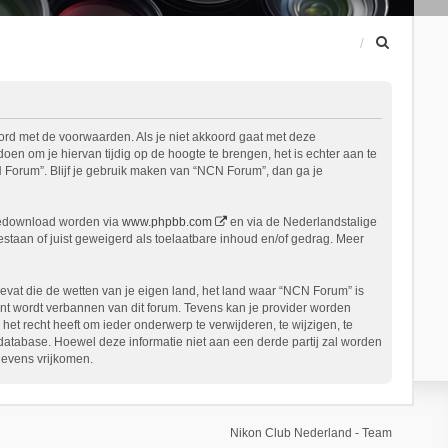
Z
o
e
k
ord met de voorwaarden. Als je niet akkoord gaat met deze
n om je hiervan tijdig op de hoogte te brengen, het is echter aan te
 Forum”. Blijf je gebruik maken van “NCN Forum”, dan ga je
gedownload worden via
www.phpbb.com
en via de Nederlandstalige
staan of juist geweigerd als toelaatbare inhoud en/of gedrag. Meer
bevat die de wetten van je eigen land, het land waar “NCN Forum” is
nt wordt verbannen van dit forum. Tevens kan je provider worden
 recht heeft om ieder onderwerp te verwijderen, te wijzigen, te
n database. Hoewel deze informatie niet aan een derde partij zal worden
gevens vrijkomen.
Nikon Club Nederland - Team