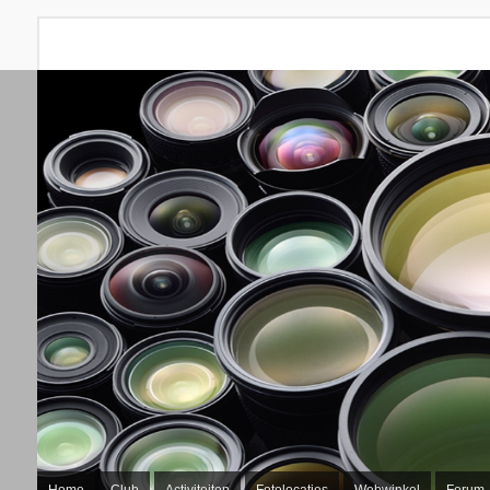
Home
Club
Activiteiten
Fotolocaties
Webwinkel
Forum