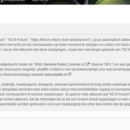
e”, “NCN Forum”, “https://forum.nikon-club-nederland.nl”), ga je automatisch akko
n het recht om de voorwaarden op ieder moment te wijzigen en zullen ons best doe
n. Ga je niet akkoord met deze wijzigingen, maak dan niet langer gebruik van “NCN
uitgebracht onder de “
GNU General Public License v2
” (hierna “GPL”) en kan 
 discussies mogelijk. phpBB Limited is niet verantwoordelijk voor wat wordt toege
de Nederlandstalige website
www.phpbb.nl
.
, lasterlijk, haatdragend, dreigend, seksueel georiënteerd of enig ander materiaal 
 dergelijke berichten kan ertoe leiden dat je met onmiddellijke ingang en permane
eze voorwaarden te kunnen waarborgen. Je gaat er mee akkoord dat “NCN Forum” het
ga je ermee akkoord, dat de informatie die je bij ons invoert wordt opgeslagen in ee
woordelijk worden gehouden voor een hackpoging die ertoe kan leiden dat de ge