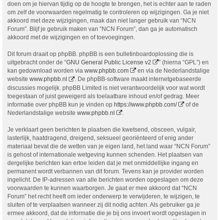
doen om je hiervan tijdig op de hoogte te brengen, het is echter aan te raden
om zelf de voorwaarden regelmatig te controleren op wijzigingen. Ga je niet
akkoord met deze wijzigingen, maak dan niet langer gebruik van “NCN
Forum”. Blijf je gebruik maken van “NCN Forum”, dan ga je automatisch
akkoord met de wijzigingen en of toevoegingen.
Dit forum draait op phpBB. phpBB is een bulletinboardoplossing die is
uitgebracht onder de “
GNU General Public License v2
” (hierna “GPL”) en
kan gedownload worden via
www.phpbb.com
en via de Nederlandstalige
website
www.phpbb.nl
. De phpBB-software maakt internetgebaseerde
discussies mogelijk. phpBB Limited is niet verantwoordelijk voor wat wordt
toegestaan of juist geweigerd als toelaatbare inhoud en/of gedrag. Meer
informatie over phpBB kun je vinden op
https://www.phpbb.com/
of de
Nederlandstalige website
www.phpbb.nl
.
Je verklaart geen berichten te plaatsen die kwetsend, obsceen, vulgair,
lasterlijk, haatdragend, dreigend, seksueel georiënteerd of enig ander
materiaal bevat die de wetten van je eigen land, het land waar “NCN Forum”
is gehost of internationale wetgeving kunnen schenden. Het plaatsen van
dergelijke berichten kan ertoe leiden dat je met onmiddellijke ingang en
permanent wordt verbannen van dit forum. Tevens kan je provider worden
ingelicht. De IP-adressen van alle berichten worden opgeslagen om deze
voorwaarden te kunnen waarborgen. Je gaat er mee akkoord dat “NCN
Forum” het recht heeft om ieder onderwerp te verwijderen, te wijzigen, te
sluiten of te verplaatsen wanneer zij dit nodig achten. Als gebruiker ga je
ermee akkoord, dat de informatie die je bij ons invoert wordt opgeslagen in