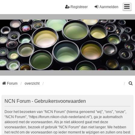
Registreer
Aanmelden
Forum
overzicht
k
NCN Forum - Gebruikersvoorwaarden
Door het bezoeken van “NCN Forum” (hierna genoemd “wij”, “ons”, “onze”,
“NCN Forum”, “https://forum.nikon-club-nederland.nl”), ga je automatisch
akkoord met de voorwaarden. Als je niet akkoord gaat met deze
voorwaarden, bezoek of gebruik “NCN Forum” dan niet langer. We hebben
het recht om de voorwaarden op ieder moment te wijzigen en zullen ons best