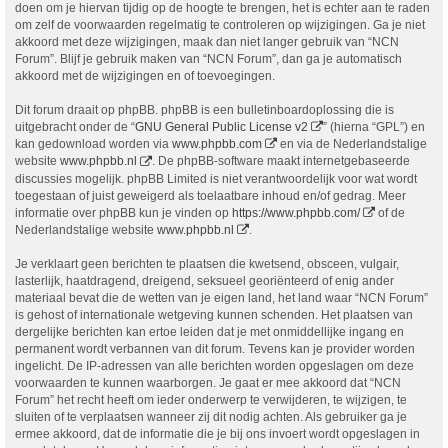
doen om je hiervan tijdig op de hoogte te brengen, het is echter aan te raden
om zelf de voorwaarden regelmatig te controleren op wijzigingen. Ga je niet
akkoord met deze wijzigingen, maak dan niet langer gebruik van “NCN
Forum”. Blijf je gebruik maken van “NCN Forum”, dan ga je automatisch
akkoord met de wijzigingen en of toevoegingen.
Dit forum draait op phpBB. phpBB is een bulletinboardoplossing die is
uitgebracht onder de “
GNU General Public License v2
” (hierna “GPL”) en
kan gedownload worden via
www.phpbb.com
en via de Nederlandstalige
website
www.phpbb.nl
. De phpBB-software maakt internetgebaseerde
discussies mogelijk. phpBB Limited is niet verantwoordelijk voor wat wordt
toegestaan of juist geweigerd als toelaatbare inhoud en/of gedrag. Meer
informatie over phpBB kun je vinden op
https://www.phpbb.com/
of de
Nederlandstalige website
www.phpbb.nl
.
Je verklaart geen berichten te plaatsen die kwetsend, obsceen, vulgair,
lasterlijk, haatdragend, dreigend, seksueel georiënteerd of enig ander
materiaal bevat die de wetten van je eigen land, het land waar “NCN Forum”
is gehost of internationale wetgeving kunnen schenden. Het plaatsen van
dergelijke berichten kan ertoe leiden dat je met onmiddellijke ingang en
permanent wordt verbannen van dit forum. Tevens kan je provider worden
ingelicht. De IP-adressen van alle berichten worden opgeslagen om deze
voorwaarden te kunnen waarborgen. Je gaat er mee akkoord dat “NCN
Forum” het recht heeft om ieder onderwerp te verwijderen, te wijzigen, te
sluiten of te verplaatsen wanneer zij dit nodig achten. Als gebruiker ga je
ermee akkoord, dat de informatie die je bij ons invoert wordt opgeslagen in