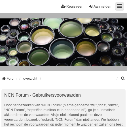
Registreer
Aanmelden
Forum
overzicht
k
NCN Forum - Gebruikersvoorwaarden
Door het bezoeken van “NCN Forum” (hierna genoemd “wij”, “ons”, “onze”,
“NCN Forum”, “https://forum.nikon-club-nederland.nl”), ga je automatisch
akkoord met de voorwaarden. Als je niet akkoord gaat met deze
voorwaarden, bezoek of gebruik “NCN Forum” dan niet langer. We hebben
het recht om de voorwaarden op ieder moment te wijzigen en zullen ons best