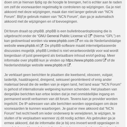
doen om je hiervan tijdig op de hoogte te brengen, het is echter aan te raden
om zelf de voorwaarden regelmatig te controleren op wijzigingen. Ga je niet
akkoord met deze wijzigingen, maak dan niet langer gebruik van “NCN
Forum”. Blijf je gebruik maken van “NCN Forum”, dan ga je automatisch
akkoord met de wijzigingen en of toevoegingen.
Dit forum draait op phpBB. phpBB is een bulletinboardoplossing die is
uitgebracht onder de “
GNU General Public License v2
” (hierna “GPL”) en
kan gedownload worden via
www.phpbb.com
en via de Nederlandstalige
website
www.phpbb.nl
. De phpBB-software maakt internetgebaseerde
discussies mogelijk. phpBB Limited is niet verantwoordelijk voor wat wordt
toegestaan of juist geweigerd als toelaatbare inhoud en/of gedrag. Meer
informatie over phpBB kun je vinden op
https://www.phpbb.com/
of de
Nederlandstalige website
www.phpbb.nl
.
Je verklaart geen berichten te plaatsen die kwetsend, obsceen, vulgair,
lasterlijk, haatdragend, dreigend, seksueel georiënteerd of enig ander
materiaal bevat die de wetten van je eigen land, het land waar “NCN Forum”
is gehost of internationale wetgeving kunnen schenden. Het plaatsen van
dergelijke berichten kan ertoe leiden dat je met onmiddellijke ingang en
permanent wordt verbannen van dit forum. Tevens kan je provider worden
ingelicht. De IP-adressen van alle berichten worden opgeslagen om deze
voorwaarden te kunnen waarborgen. Je gaat er mee akkoord dat “NCN
Forum” het recht heeft om ieder onderwerp te verwijderen, te wijzigen, te
sluiten of te verplaatsen wanneer zij dit nodig achten. Als gebruiker ga je
ermee akkoord, dat de informatie die je bij ons invoert wordt opgeslagen in