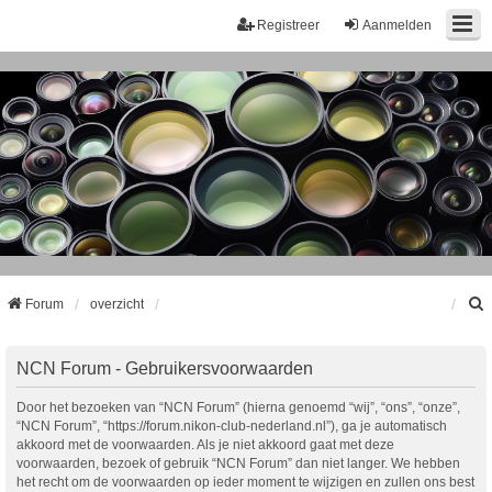
Registreer
Aanmelden
Forum
overzicht
k
NCN Forum - Gebruikersvoorwaarden
Door het bezoeken van “NCN Forum” (hierna genoemd “wij”, “ons”, “onze”,
“NCN Forum”, “https://forum.nikon-club-nederland.nl”), ga je automatisch
akkoord met de voorwaarden. Als je niet akkoord gaat met deze
voorwaarden, bezoek of gebruik “NCN Forum” dan niet langer. We hebben
het recht om de voorwaarden op ieder moment te wijzigen en zullen ons best