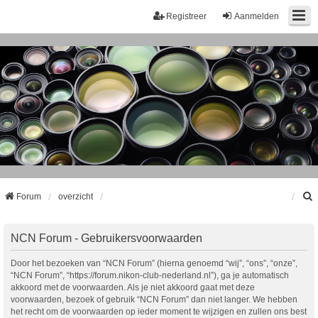
Registreer
Aanmelden
Forum
overzicht
k
NCN Forum - Gebruikersvoorwaarden
Door het bezoeken van “NCN Forum” (hierna genoemd “wij”, “ons”, “onze”,
“NCN Forum”, “https://forum.nikon-club-nederland.nl”), ga je automatisch
akkoord met de voorwaarden. Als je niet akkoord gaat met deze
voorwaarden, bezoek of gebruik “NCN Forum” dan niet langer. We hebben
het recht om de voorwaarden op ieder moment te wijzigen en zullen ons best