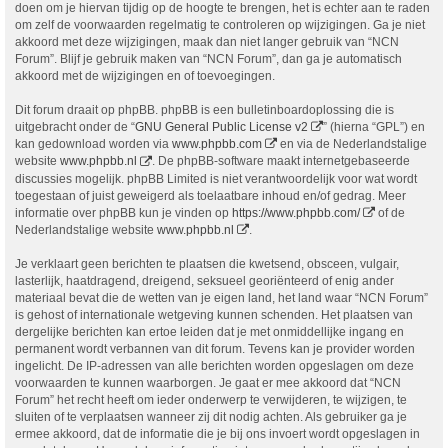
doen om je hiervan tijdig op de hoogte te brengen, het is echter aan te raden
om zelf de voorwaarden regelmatig te controleren op wijzigingen. Ga je niet
akkoord met deze wijzigingen, maak dan niet langer gebruik van “NCN
Forum”. Blijf je gebruik maken van “NCN Forum”, dan ga je automatisch
akkoord met de wijzigingen en of toevoegingen.
Dit forum draait op phpBB. phpBB is een bulletinboardoplossing die is
uitgebracht onder de “
GNU General Public License v2
” (hierna “GPL”) en
kan gedownload worden via
www.phpbb.com
en via de Nederlandstalige
website
www.phpbb.nl
. De phpBB-software maakt internetgebaseerde
discussies mogelijk. phpBB Limited is niet verantwoordelijk voor wat wordt
toegestaan of juist geweigerd als toelaatbare inhoud en/of gedrag. Meer
informatie over phpBB kun je vinden op
https://www.phpbb.com/
of de
Nederlandstalige website
www.phpbb.nl
.
Je verklaart geen berichten te plaatsen die kwetsend, obsceen, vulgair,
lasterlijk, haatdragend, dreigend, seksueel georiënteerd of enig ander
materiaal bevat die de wetten van je eigen land, het land waar “NCN Forum”
is gehost of internationale wetgeving kunnen schenden. Het plaatsen van
dergelijke berichten kan ertoe leiden dat je met onmiddellijke ingang en
permanent wordt verbannen van dit forum. Tevens kan je provider worden
ingelicht. De IP-adressen van alle berichten worden opgeslagen om deze
voorwaarden te kunnen waarborgen. Je gaat er mee akkoord dat “NCN
Forum” het recht heeft om ieder onderwerp te verwijderen, te wijzigen, te
sluiten of te verplaatsen wanneer zij dit nodig achten. Als gebruiker ga je
ermee akkoord, dat de informatie die je bij ons invoert wordt opgeslagen in