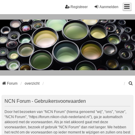
Registreer
Aanmelden
Forum
overzicht
k
NCN Forum - Gebruikersvoorwaarden
Door het bezoeken van “NCN Forum” (hierna genoemd “wij”, “ons”, “onze”,
“NCN Forum”, “https://forum.nikon-club-nederland.nl”), ga je automatisch
akkoord met de voorwaarden. Als je niet akkoord gaat met deze
voorwaarden, bezoek of gebruik “NCN Forum” dan niet langer. We hebben
het recht om de voorwaarden op ieder moment te wijzigen en zullen ons best