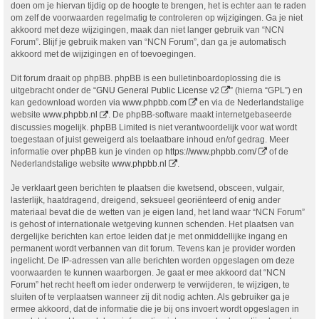
doen om je hiervan tijdig op de hoogte te brengen, het is echter aan te raden
om zelf de voorwaarden regelmatig te controleren op wijzigingen. Ga je niet
akkoord met deze wijzigingen, maak dan niet langer gebruik van “NCN
Forum”. Blijf je gebruik maken van “NCN Forum”, dan ga je automatisch
akkoord met de wijzigingen en of toevoegingen.
Dit forum draait op phpBB. phpBB is een bulletinboardoplossing die is
uitgebracht onder de “
GNU General Public License v2
” (hierna “GPL”) en
kan gedownload worden via
www.phpbb.com
en via de Nederlandstalige
website
www.phpbb.nl
. De phpBB-software maakt internetgebaseerde
discussies mogelijk. phpBB Limited is niet verantwoordelijk voor wat wordt
toegestaan of juist geweigerd als toelaatbare inhoud en/of gedrag. Meer
informatie over phpBB kun je vinden op
https://www.phpbb.com/
of de
Nederlandstalige website
www.phpbb.nl
.
Je verklaart geen berichten te plaatsen die kwetsend, obsceen, vulgair,
lasterlijk, haatdragend, dreigend, seksueel georiënteerd of enig ander
materiaal bevat die de wetten van je eigen land, het land waar “NCN Forum”
is gehost of internationale wetgeving kunnen schenden. Het plaatsen van
dergelijke berichten kan ertoe leiden dat je met onmiddellijke ingang en
permanent wordt verbannen van dit forum. Tevens kan je provider worden
ingelicht. De IP-adressen van alle berichten worden opgeslagen om deze
voorwaarden te kunnen waarborgen. Je gaat er mee akkoord dat “NCN
Forum” het recht heeft om ieder onderwerp te verwijderen, te wijzigen, te
sluiten of te verplaatsen wanneer zij dit nodig achten. Als gebruiker ga je
ermee akkoord, dat de informatie die je bij ons invoert wordt opgeslagen in