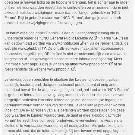
doen om je hiervan tijdig op de hoogte te brengen, het is echter aan te raden
om zelf de voorwaarden regelmatig te controleren op wijzigingen. Ga je niet
akkoord met deze wijzigingen, maak dan niet langer gebruik van “NCN
Forum”. Blijf je gebruik maken van “NCN Forum”, dan ga je automatisch
akkoord met de wijzigingen en of toevoegingen.
Dit forum draait op phpBB. phpBB is een bulletinboardoplossing die is
uitgebracht onder de “
GNU General Public License v2
” (hierna “GPL”) en
kan gedownload worden via
www.phpbb.com
en via de Nederlandstalige
website
www.phpbb.nl
. De phpBB-software maakt internetgebaseerde
discussies mogelijk. phpBB Limited is niet verantwoordelijk voor wat wordt
toegestaan of juist geweigerd als toelaatbare inhoud en/of gedrag. Meer
informatie over phpBB kun je vinden op
https://www.phpbb.com/
of de
Nederlandstalige website
www.phpbb.nl
.
Je verklaart geen berichten te plaatsen die kwetsend, obsceen, vulgair,
lasterlijk, haatdragend, dreigend, seksueel georiënteerd of enig ander
materiaal bevat die de wetten van je eigen land, het land waar “NCN Forum”
is gehost of internationale wetgeving kunnen schenden. Het plaatsen van
dergelijke berichten kan ertoe leiden dat je met onmiddellijke ingang en
permanent wordt verbannen van dit forum. Tevens kan je provider worden
ingelicht. De IP-adressen van alle berichten worden opgeslagen om deze
voorwaarden te kunnen waarborgen. Je gaat er mee akkoord dat “NCN
Forum” het recht heeft om ieder onderwerp te verwijderen, te wijzigen, te
sluiten of te verplaatsen wanneer zij dit nodig achten. Als gebruiker ga je
ermee akkoord, dat de informatie die je bij ons invoert wordt opgeslagen in