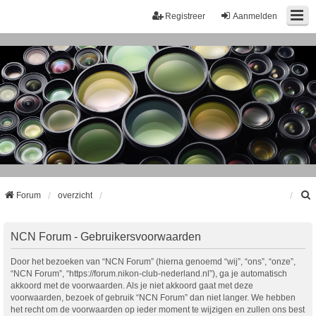
Registreer
Aanmelden
Forum
overzicht
k
NCN Forum - Gebruikersvoorwaarden
Door het bezoeken van “NCN Forum” (hierna genoemd “wij”, “ons”, “onze”,
“NCN Forum”, “https://forum.nikon-club-nederland.nl”), ga je automatisch
akkoord met de voorwaarden. Als je niet akkoord gaat met deze
voorwaarden, bezoek of gebruik “NCN Forum” dan niet langer. We hebben
het recht om de voorwaarden op ieder moment te wijzigen en zullen ons best