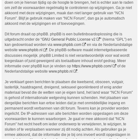
doen om je hiervan tijdig op de hoogte te brengen, het is echter aan te raden
om zelf de voorwaarden regelmatig te controleren op wijzigingen. Ga je niet
akkoord met deze wijzigingen, maak dan niet langer gebruik van “NCN
Forum”. Blijf je gebruik maken van “NCN Forum”, dan ga je automatisch
akkoord met de wijzigingen en of toevoegingen.
Dit forum draait op phpBB. phpBB is een bulletinboardoplossing die is
uitgebracht onder de “
GNU General Public License v2
” (hierna “GPL”) en
kan gedownload worden via
www.phpbb.com
en via de Nederlandstalige
website
www.phpbb.nl
. De phpBB-software maakt internetgebaseerde
discussies mogelijk. phpBB Limited is niet verantwoordelijk voor wat wordt
toegestaan of juist geweigerd als toelaatbare inhoud en/of gedrag. Meer
informatie over phpBB kun je vinden op
https://www.phpbb.com/
of de
Nederlandstalige website
www.phpbb.nl
.
Je verklaart geen berichten te plaatsen die kwetsend, obsceen, vulgair,
lasterlijk, haatdragend, dreigend, seksueel georiënteerd of enig ander
materiaal bevat die de wetten van je eigen land, het land waar “NCN Forum”
is gehost of internationale wetgeving kunnen schenden. Het plaatsen van
dergelijke berichten kan ertoe leiden dat je met onmiddellijke ingang en
permanent wordt verbannen van dit forum. Tevens kan je provider worden
ingelicht. De IP-adressen van alle berichten worden opgeslagen om deze
voorwaarden te kunnen waarborgen. Je gaat er mee akkoord dat “NCN
Forum” het recht heeft om ieder onderwerp te verwijderen, te wijzigen, te
sluiten of te verplaatsen wanneer zij dit nodig achten. Als gebruiker ga je
ermee akkoord, dat de informatie die je bij ons invoert wordt opgeslagen in