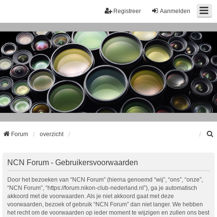
Registreer
Aanmelden
Forum
overzicht
k
NCN Forum - Gebruikersvoorwaarden
Door het bezoeken van “NCN Forum” (hierna genoemd “wij”, “ons”, “onze”,
“NCN Forum”, “https://forum.nikon-club-nederland.nl”), ga je automatisch
akkoord met de voorwaarden. Als je niet akkoord gaat met deze
voorwaarden, bezoek of gebruik “NCN Forum” dan niet langer. We hebben
het recht om de voorwaarden op ieder moment te wijzigen en zullen ons best