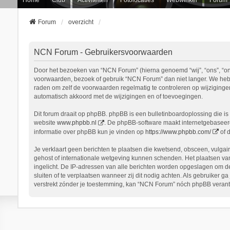
Forum
overzicht
NCN Forum - Gebruikersvoorwaarden
Door het bezoeken van “NCN Forum” (hierna genoemd “wij”, “ons”, “onz
voorwaarden, bezoek of gebruik “NCN Forum” dan niet langer. We hebbe
raden om zelf de voorwaarden regelmatig te controleren op wijziginge
automatisch akkoord met de wijzigingen en of toevoegingen.
Dit forum draait op phpBB. phpBB is een bulletinboardoplossing die is 
website
www.phpbb.nl
. De phpBB-software maakt internetgebaseerde
informatie over phpBB kun je vinden op
https://www.phpbb.com/
of 
Je verklaart geen berichten te plaatsen die kwetsend, obsceen, vulgair
gehost of internationale wetgeving kunnen schenden. Het plaatsen van
ingelicht. De IP-adressen van alle berichten worden opgeslagen om d
sluiten of te verplaatsen wanneer zij dit nodig achten. Als gebruiker 
verstrekt zónder je toestemming, kan “NCN Forum” nóch phpBB verant