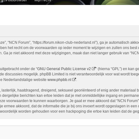
e”, “NCN Forum”, “https://forum.nikon-club-nederland.nl”), ga je automatisch akko
n het recht om de voorwaarden op ieder moment te wijzigen en zullen ons best doe
n. Ga je niet akkoord met deze wijzigingen, maak dan niet langer gebruik van “NCN
uitgebracht onder de “
GNU General Public License v2
” (hierna “GPL”) en kan 
 discussies mogelijk. phpBB Limited is niet verantwoordelijk voor wat wordt toege
de Nederlandstalige website
www.phpbb.nl
.
, lasterlijk, haatdragend, dreigend, seksueel georiënteerd of enig ander materiaal 
 dergelijke berichten kan ertoe leiden dat je met onmiddellijke ingang en permane
eze voorwaarden te kunnen waarborgen. Je gaat er mee akkoord dat “NCN Forum” het
ga je ermee akkoord, dat de informatie die je bij ons invoert wordt opgeslagen in ee
woordelijk worden gehouden voor een hackpoging die ertoe kan leiden dat de ge