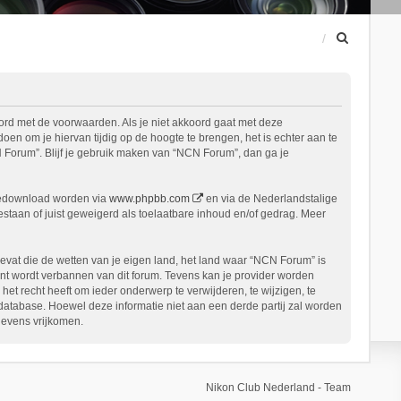
Z
o
e
k
ord met de voorwaarden. Als je niet akkoord gaat met deze
n om je hiervan tijdig op de hoogte te brengen, het is echter aan te
 Forum”. Blijf je gebruik maken van “NCN Forum”, dan ga je
gedownload worden via
www.phpbb.com
en via de Nederlandstalige
staan of juist geweigerd als toelaatbare inhoud en/of gedrag. Meer
bevat die de wetten van je eigen land, het land waar “NCN Forum” is
nt wordt verbannen van dit forum. Tevens kan je provider worden
 recht heeft om ieder onderwerp te verwijderen, te wijzigen, te
n database. Hoewel deze informatie niet aan een derde partij zal worden
gevens vrijkomen.
Nikon Club Nederland - Team