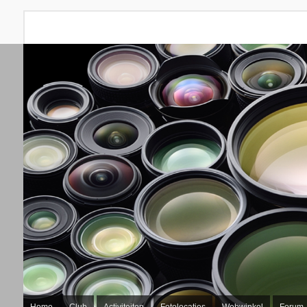
Home
Club
Activiteiten
Fotolocaties
Webwinkel
Forum