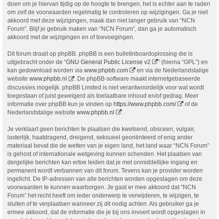
doen om je hiervan tijdig op de hoogte te brengen, het is echter aan te raden
om zelf de voorwaarden regelmatig te controleren op wijzigingen. Ga je niet
akkoord met deze wijzigingen, maak dan niet langer gebruik van “NCN
Forum”. Blijf je gebruik maken van “NCN Forum”, dan ga je automatisch
akkoord met de wijzigingen en of toevoegingen.
Dit forum draait op phpBB. phpBB is een bulletinboardoplossing die is
uitgebracht onder de “
GNU General Public License v2
” (hierna “GPL”) en
kan gedownload worden via
www.phpbb.com
en via de Nederlandstalige
website
www.phpbb.nl
. De phpBB-software maakt internetgebaseerde
discussies mogelijk. phpBB Limited is niet verantwoordelijk voor wat wordt
toegestaan of juist geweigerd als toelaatbare inhoud en/of gedrag. Meer
informatie over phpBB kun je vinden op
https://www.phpbb.com/
of de
Nederlandstalige website
www.phpbb.nl
.
Je verklaart geen berichten te plaatsen die kwetsend, obsceen, vulgair,
lasterlijk, haatdragend, dreigend, seksueel georiënteerd of enig ander
materiaal bevat die de wetten van je eigen land, het land waar “NCN Forum”
is gehost of internationale wetgeving kunnen schenden. Het plaatsen van
dergelijke berichten kan ertoe leiden dat je met onmiddellijke ingang en
permanent wordt verbannen van dit forum. Tevens kan je provider worden
ingelicht. De IP-adressen van alle berichten worden opgeslagen om deze
voorwaarden te kunnen waarborgen. Je gaat er mee akkoord dat “NCN
Forum” het recht heeft om ieder onderwerp te verwijderen, te wijzigen, te
sluiten of te verplaatsen wanneer zij dit nodig achten. Als gebruiker ga je
ermee akkoord, dat de informatie die je bij ons invoert wordt opgeslagen in