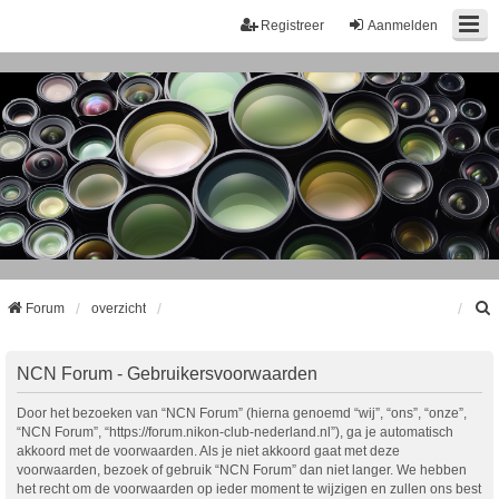
Registreer
Aanmelden
Forum
overzicht
k
NCN Forum - Gebruikersvoorwaarden
Door het bezoeken van “NCN Forum” (hierna genoemd “wij”, “ons”, “onze”,
“NCN Forum”, “https://forum.nikon-club-nederland.nl”), ga je automatisch
akkoord met de voorwaarden. Als je niet akkoord gaat met deze
voorwaarden, bezoek of gebruik “NCN Forum” dan niet langer. We hebben
het recht om de voorwaarden op ieder moment te wijzigen en zullen ons best