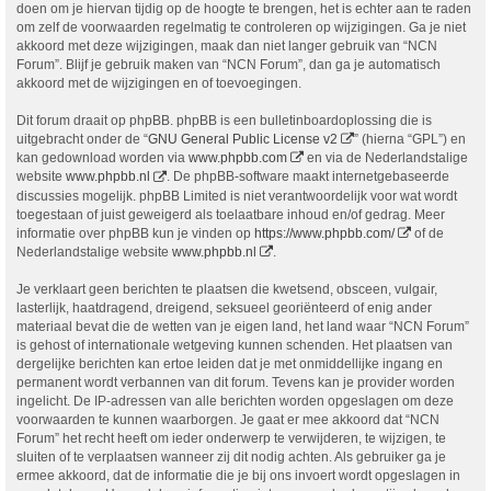
doen om je hiervan tijdig op de hoogte te brengen, het is echter aan te raden
om zelf de voorwaarden regelmatig te controleren op wijzigingen. Ga je niet
akkoord met deze wijzigingen, maak dan niet langer gebruik van “NCN
Forum”. Blijf je gebruik maken van “NCN Forum”, dan ga je automatisch
akkoord met de wijzigingen en of toevoegingen.
Dit forum draait op phpBB. phpBB is een bulletinboardoplossing die is
uitgebracht onder de “
GNU General Public License v2
” (hierna “GPL”) en
kan gedownload worden via
www.phpbb.com
en via de Nederlandstalige
website
www.phpbb.nl
. De phpBB-software maakt internetgebaseerde
discussies mogelijk. phpBB Limited is niet verantwoordelijk voor wat wordt
toegestaan of juist geweigerd als toelaatbare inhoud en/of gedrag. Meer
informatie over phpBB kun je vinden op
https://www.phpbb.com/
of de
Nederlandstalige website
www.phpbb.nl
.
Je verklaart geen berichten te plaatsen die kwetsend, obsceen, vulgair,
lasterlijk, haatdragend, dreigend, seksueel georiënteerd of enig ander
materiaal bevat die de wetten van je eigen land, het land waar “NCN Forum”
is gehost of internationale wetgeving kunnen schenden. Het plaatsen van
dergelijke berichten kan ertoe leiden dat je met onmiddellijke ingang en
permanent wordt verbannen van dit forum. Tevens kan je provider worden
ingelicht. De IP-adressen van alle berichten worden opgeslagen om deze
voorwaarden te kunnen waarborgen. Je gaat er mee akkoord dat “NCN
Forum” het recht heeft om ieder onderwerp te verwijderen, te wijzigen, te
sluiten of te verplaatsen wanneer zij dit nodig achten. Als gebruiker ga je
ermee akkoord, dat de informatie die je bij ons invoert wordt opgeslagen in