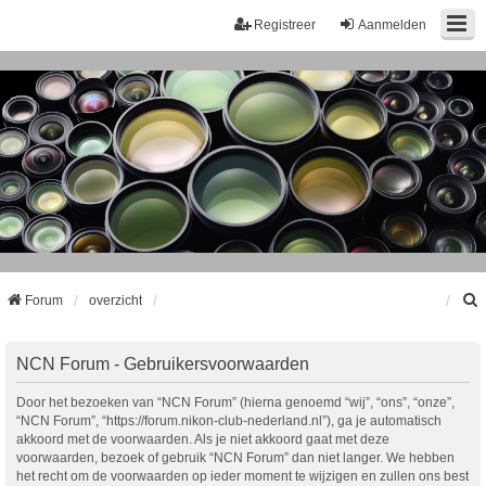
Registreer
Aanmelden
Forum
overzicht
k
NCN Forum - Gebruikersvoorwaarden
Door het bezoeken van “NCN Forum” (hierna genoemd “wij”, “ons”, “onze”,
“NCN Forum”, “https://forum.nikon-club-nederland.nl”), ga je automatisch
akkoord met de voorwaarden. Als je niet akkoord gaat met deze
voorwaarden, bezoek of gebruik “NCN Forum” dan niet langer. We hebben
het recht om de voorwaarden op ieder moment te wijzigen en zullen ons best