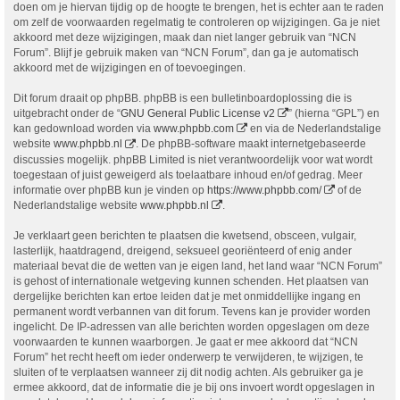
doen om je hiervan tijdig op de hoogte te brengen, het is echter aan te raden
om zelf de voorwaarden regelmatig te controleren op wijzigingen. Ga je niet
akkoord met deze wijzigingen, maak dan niet langer gebruik van “NCN
Forum”. Blijf je gebruik maken van “NCN Forum”, dan ga je automatisch
akkoord met de wijzigingen en of toevoegingen.
Dit forum draait op phpBB. phpBB is een bulletinboardoplossing die is
uitgebracht onder de “
GNU General Public License v2
” (hierna “GPL”) en
kan gedownload worden via
www.phpbb.com
en via de Nederlandstalige
website
www.phpbb.nl
. De phpBB-software maakt internetgebaseerde
discussies mogelijk. phpBB Limited is niet verantwoordelijk voor wat wordt
toegestaan of juist geweigerd als toelaatbare inhoud en/of gedrag. Meer
informatie over phpBB kun je vinden op
https://www.phpbb.com/
of de
Nederlandstalige website
www.phpbb.nl
.
Je verklaart geen berichten te plaatsen die kwetsend, obsceen, vulgair,
lasterlijk, haatdragend, dreigend, seksueel georiënteerd of enig ander
materiaal bevat die de wetten van je eigen land, het land waar “NCN Forum”
is gehost of internationale wetgeving kunnen schenden. Het plaatsen van
dergelijke berichten kan ertoe leiden dat je met onmiddellijke ingang en
permanent wordt verbannen van dit forum. Tevens kan je provider worden
ingelicht. De IP-adressen van alle berichten worden opgeslagen om deze
voorwaarden te kunnen waarborgen. Je gaat er mee akkoord dat “NCN
Forum” het recht heeft om ieder onderwerp te verwijderen, te wijzigen, te
sluiten of te verplaatsen wanneer zij dit nodig achten. Als gebruiker ga je
ermee akkoord, dat de informatie die je bij ons invoert wordt opgeslagen in