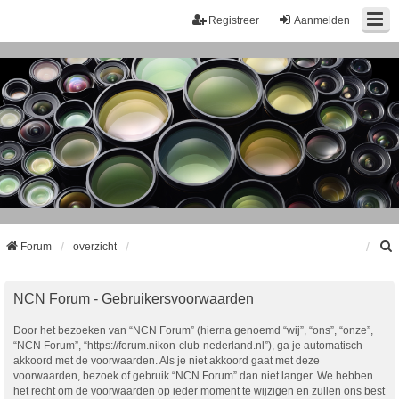
Registreer
Aanmelden
Forum
overzicht
k
NCN Forum - Gebruikersvoorwaarden
Door het bezoeken van “NCN Forum” (hierna genoemd “wij”, “ons”, “onze”,
“NCN Forum”, “https://forum.nikon-club-nederland.nl”), ga je automatisch
akkoord met de voorwaarden. Als je niet akkoord gaat met deze
voorwaarden, bezoek of gebruik “NCN Forum” dan niet langer. We hebben
het recht om de voorwaarden op ieder moment te wijzigen en zullen ons best