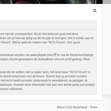
Z
o
e
k
ord met de voorwaarden. Als je niet akkoord gaat met deze
n om je hiervan tijdig op de hoogte te brengen, het is echter aan te
 Forum”. Blijf je gebruik maken van “NCN Forum”, dan ga je
gedownload worden via
www.phpbb.com
en via de Nederlandstalige
staan of juist geweigerd als toelaatbare inhoud en/of gedrag. Meer
bevat die de wetten van je eigen land, het land waar “NCN Forum” is
nt wordt verbannen van dit forum. Tevens kan je provider worden
 recht heeft om ieder onderwerp te verwijderen, te wijzigen, te
n database. Hoewel deze informatie niet aan een derde partij zal worden
gevens vrijkomen.
Nikon Club Nederland - Team