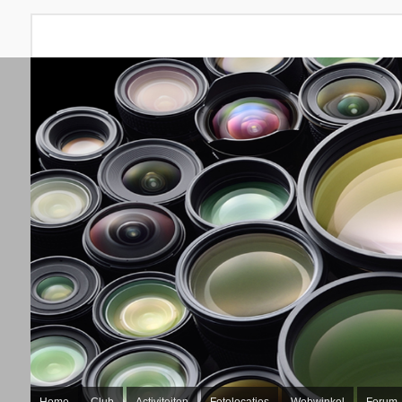
Home
Club
Activiteiten
Fotolocaties
Webwinkel
Forum