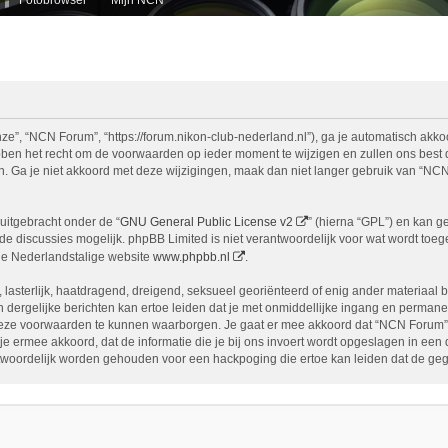
e”, “NCN Forum”, “https://forum.nikon-club-nederland.nl”), ga je automatisch akko
n het recht om de voorwaarden op ieder moment te wijzigen en zullen ons best doe
n. Ga je niet akkoord met deze wijzigingen, maak dan niet langer gebruik van “NCN
uitgebracht onder de “
GNU General Public License v2
” (hierna “GPL”) en kan 
 discussies mogelijk. phpBB Limited is niet verantwoordelijk voor wat wordt toege
de Nederlandstalige website
www.phpbb.nl
.
, lasterlijk, haatdragend, dreigend, seksueel georiënteerd of enig ander materiaal 
 dergelijke berichten kan ertoe leiden dat je met onmiddellijke ingang en permane
eze voorwaarden te kunnen waarborgen. Je gaat er mee akkoord dat “NCN Forum” het
ga je ermee akkoord, dat de informatie die je bij ons invoert wordt opgeslagen in ee
woordelijk worden gehouden voor een hackpoging die ertoe kan leiden dat de ge