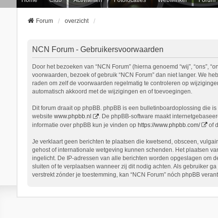
Forum
overzicht
NCN Forum - Gebruikersvoorwaarden
Door het bezoeken van “NCN Forum” (hierna genoemd “wij”, “ons”, “onz
voorwaarden, bezoek of gebruik “NCN Forum” dan niet langer. We hebbe
raden om zelf de voorwaarden regelmatig te controleren op wijziginge
automatisch akkoord met de wijzigingen en of toevoegingen.
Dit forum draait op phpBB. phpBB is een bulletinboardoplossing die is 
website
www.phpbb.nl
. De phpBB-software maakt internetgebaseerde
informatie over phpBB kun je vinden op
https://www.phpbb.com/
of 
Je verklaart geen berichten te plaatsen die kwetsend, obsceen, vulgair
gehost of internationale wetgeving kunnen schenden. Het plaatsen van
ingelicht. De IP-adressen van alle berichten worden opgeslagen om d
sluiten of te verplaatsen wanneer zij dit nodig achten. Als gebruiker 
verstrekt zónder je toestemming, kan “NCN Forum” nóch phpBB verant