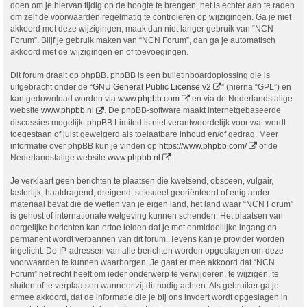
doen om je hiervan tijdig op de hoogte te brengen, het is echter aan te raden
om zelf de voorwaarden regelmatig te controleren op wijzigingen. Ga je niet
akkoord met deze wijzigingen, maak dan niet langer gebruik van “NCN
Forum”. Blijf je gebruik maken van “NCN Forum”, dan ga je automatisch
akkoord met de wijzigingen en of toevoegingen.
Dit forum draait op phpBB. phpBB is een bulletinboardoplossing die is
uitgebracht onder de “
GNU General Public License v2
” (hierna “GPL”) en
kan gedownload worden via
www.phpbb.com
en via de Nederlandstalige
website
www.phpbb.nl
. De phpBB-software maakt internetgebaseerde
discussies mogelijk. phpBB Limited is niet verantwoordelijk voor wat wordt
toegestaan of juist geweigerd als toelaatbare inhoud en/of gedrag. Meer
informatie over phpBB kun je vinden op
https://www.phpbb.com/
of de
Nederlandstalige website
www.phpbb.nl
.
Je verklaart geen berichten te plaatsen die kwetsend, obsceen, vulgair,
lasterlijk, haatdragend, dreigend, seksueel georiënteerd of enig ander
materiaal bevat die de wetten van je eigen land, het land waar “NCN Forum”
is gehost of internationale wetgeving kunnen schenden. Het plaatsen van
dergelijke berichten kan ertoe leiden dat je met onmiddellijke ingang en
permanent wordt verbannen van dit forum. Tevens kan je provider worden
ingelicht. De IP-adressen van alle berichten worden opgeslagen om deze
voorwaarden te kunnen waarborgen. Je gaat er mee akkoord dat “NCN
Forum” het recht heeft om ieder onderwerp te verwijderen, te wijzigen, te
sluiten of te verplaatsen wanneer zij dit nodig achten. Als gebruiker ga je
ermee akkoord, dat de informatie die je bij ons invoert wordt opgeslagen in