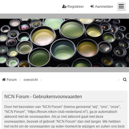
Registreer
Aanmelden
Forum
overzicht
k
NCN Forum - Gebruikersvoorwaarden
Door het bezoeken van “NCN Forum” (hierna genoemd “wij”, “ons”, “onze”,
“NCN Forum”, “https://forum.nikon-club-nederland.nl”), ga je automatisch
akkoord met de voorwaarden. Als je niet akkoord gaat met deze
voorwaarden, bezoek of gebruik “NCN Forum” dan niet langer. We hebben
het recht om de voorwaarden op ieder moment te wijzigen en zullen ons best