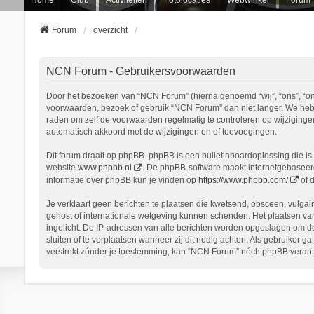
Forum
overzicht
NCN Forum - Gebruikersvoorwaarden
Door het bezoeken van “NCN Forum” (hierna genoemd “wij”, “ons”, “onz
voorwaarden, bezoek of gebruik “NCN Forum” dan niet langer. We hebbe
raden om zelf de voorwaarden regelmatig te controleren op wijziginge
automatisch akkoord met de wijzigingen en of toevoegingen.
Dit forum draait op phpBB. phpBB is een bulletinboardoplossing die is 
website
www.phpbb.nl
. De phpBB-software maakt internetgebaseerde
informatie over phpBB kun je vinden op
https://www.phpbb.com/
of 
Je verklaart geen berichten te plaatsen die kwetsend, obsceen, vulgair
gehost of internationale wetgeving kunnen schenden. Het plaatsen van
ingelicht. De IP-adressen van alle berichten worden opgeslagen om d
sluiten of te verplaatsen wanneer zij dit nodig achten. Als gebruiker 
verstrekt zónder je toestemming, kan “NCN Forum” nóch phpBB verant