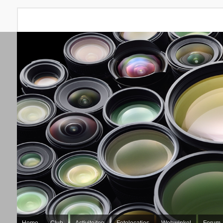
Home
Club
Activiteiten
Fotolocaties
Webwinkel
Forum