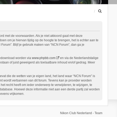
Z
o
e
k
ord met de voorwaarden. Als je niet akkoord gaat met deze
n om je hiervan tijdig op de hoogte te brengen, het is echter aan te
 Forum”. Blijf je gebruik maken van “NCN Forum”, dan ga je
gedownload worden via
www.phpbb.com
en via de Nederlandstalige
staan of juist geweigerd als toelaatbare inhoud en/of gedrag. Meer
bevat die de wetten van je eigen land, het land waar “NCN Forum” is
nt wordt verbannen van dit forum. Tevens kan je provider worden
 recht heeft om ieder onderwerp te verwijderen, te wijzigen, te
n database. Hoewel deze informatie niet aan een derde partij zal worden
gevens vrijkomen.
Nikon Club Nederland - Team