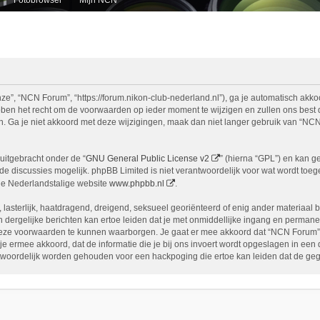
e”, “NCN Forum”, “https://forum.nikon-club-nederland.nl”), ga je automatisch akko
n het recht om de voorwaarden op ieder moment te wijzigen en zullen ons best doe
n. Ga je niet akkoord met deze wijzigingen, maak dan niet langer gebruik van “NCN
uitgebracht onder de “
GNU General Public License v2
” (hierna “GPL”) en kan 
 discussies mogelijk. phpBB Limited is niet verantwoordelijk voor wat wordt toege
de Nederlandstalige website
www.phpbb.nl
.
, lasterlijk, haatdragend, dreigend, seksueel georiënteerd of enig ander materiaal 
 dergelijke berichten kan ertoe leiden dat je met onmiddellijke ingang en permane
eze voorwaarden te kunnen waarborgen. Je gaat er mee akkoord dat “NCN Forum” het
ga je ermee akkoord, dat de informatie die je bij ons invoert wordt opgeslagen in ee
woordelijk worden gehouden voor een hackpoging die ertoe kan leiden dat de ge