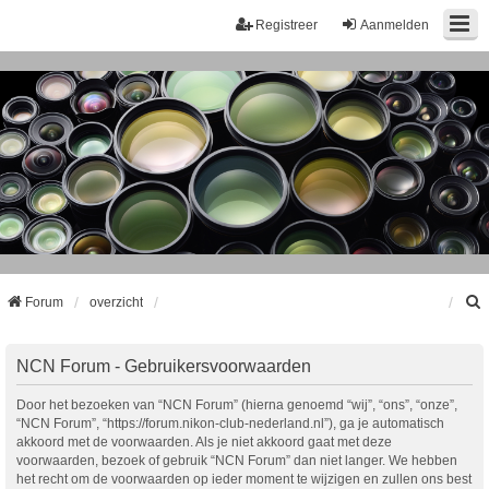
Registreer
Aanmelden
Forum
overzicht
k
NCN Forum - Gebruikersvoorwaarden
Door het bezoeken van “NCN Forum” (hierna genoemd “wij”, “ons”, “onze”,
“NCN Forum”, “https://forum.nikon-club-nederland.nl”), ga je automatisch
akkoord met de voorwaarden. Als je niet akkoord gaat met deze
voorwaarden, bezoek of gebruik “NCN Forum” dan niet langer. We hebben
het recht om de voorwaarden op ieder moment te wijzigen en zullen ons best