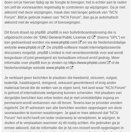
doen om je hiervan tijdig op de hoogte te brengen, het is echter aan te raden
om zelf de voorwaarden regelmatig te controleren op wijzigingen. Ga je niet
akkoord met deze wijzigingen, maak dan niet langer gebruik van “NCN
Forum”. Blijf je gebruik maken van “NCN Forum”, dan ga je automatisch
akkoord met de wijzigingen en of toevoegingen.
Dit forum draait op phpBB. phpBB is een bulletinboardoplossing die is
uitgebracht onder de “
GNU General Public License v2
” (hierna “GPL”) en
kan gedownload worden via
www.phpbb.com
en via de Nederlandstalige
website
www.phpbb.nl
. De phpBB-software maakt internetgebaseerde
discussies mogelijk. phpBB Limited is niet verantwoordelijk voor wat wordt
toegestaan of juist geweigerd als toelaatbare inhoud en/of gedrag. Meer
informatie over phpBB kun je vinden op
https://www.phpbb.com/
of de
Nederlandstalige website
www.phpbb.nl
.
Je verklaart geen berichten te plaatsen die kwetsend, obsceen, vulgair,
lasterlijk, haatdragend, dreigend, seksueel georiënteerd of enig ander
materiaal bevat die de wetten van je eigen land, het land waar “NCN Forum”
is gehost of internationale wetgeving kunnen schenden. Het plaatsen van
dergelijke berichten kan ertoe leiden dat je met onmiddellijke ingang en
permanent wordt verbannen van dit forum. Tevens kan je provider worden
ingelicht. De IP-adressen van alle berichten worden opgeslagen om deze
voorwaarden te kunnen waarborgen. Je gaat er mee akkoord dat “NCN
Forum” het recht heeft om ieder onderwerp te verwijderen, te wijzigen, te
sluiten of te verplaatsen wanneer zij dit nodig achten. Als gebruiker ga je
ermee akkoord, dat de informatie die je bij ons invoert wordt opgeslagen in