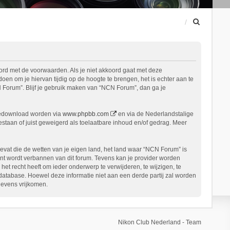
Z
o
e
k
ord met de voorwaarden. Als je niet akkoord gaat met deze
n om je hiervan tijdig op de hoogte te brengen, het is echter aan te
 Forum”. Blijf je gebruik maken van “NCN Forum”, dan ga je
gedownload worden via
www.phpbb.com
en via de Nederlandstalige
staan of juist geweigerd als toelaatbare inhoud en/of gedrag. Meer
bevat die de wetten van je eigen land, het land waar “NCN Forum” is
nt wordt verbannen van dit forum. Tevens kan je provider worden
 recht heeft om ieder onderwerp te verwijderen, te wijzigen, te
n database. Hoewel deze informatie niet aan een derde partij zal worden
gevens vrijkomen.
Nikon Club Nederland - Team