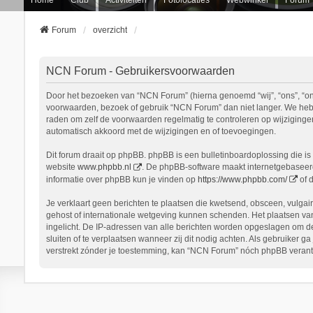
Forum
overzicht
NCN Forum - Gebruikersvoorwaarden
Door het bezoeken van “NCN Forum” (hierna genoemd “wij”, “ons”, “onz
voorwaarden, bezoek of gebruik “NCN Forum” dan niet langer. We hebbe
raden om zelf de voorwaarden regelmatig te controleren op wijziginge
automatisch akkoord met de wijzigingen en of toevoegingen.
Dit forum draait op phpBB. phpBB is een bulletinboardoplossing die is 
website
www.phpbb.nl
. De phpBB-software maakt internetgebaseerde
informatie over phpBB kun je vinden op
https://www.phpbb.com/
of 
Je verklaart geen berichten te plaatsen die kwetsend, obsceen, vulgair
gehost of internationale wetgeving kunnen schenden. Het plaatsen van
ingelicht. De IP-adressen van alle berichten worden opgeslagen om d
sluiten of te verplaatsen wanneer zij dit nodig achten. Als gebruiker 
verstrekt zónder je toestemming, kan “NCN Forum” nóch phpBB verant