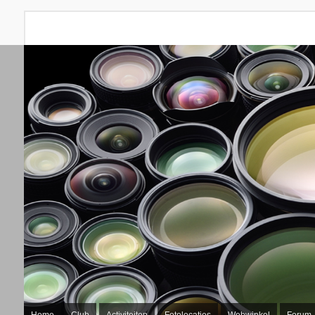
Home
Club
Activiteiten
Fotolocaties
Webwinkel
Forum