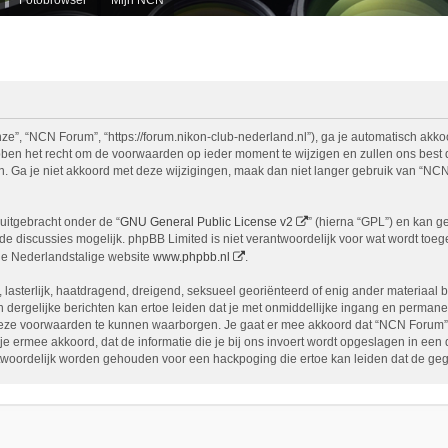
e”, “NCN Forum”, “https://forum.nikon-club-nederland.nl”), ga je automatisch akko
n het recht om de voorwaarden op ieder moment te wijzigen en zullen ons best doe
n. Ga je niet akkoord met deze wijzigingen, maak dan niet langer gebruik van “NCN
uitgebracht onder de “
GNU General Public License v2
” (hierna “GPL”) en kan 
 discussies mogelijk. phpBB Limited is niet verantwoordelijk voor wat wordt toege
de Nederlandstalige website
www.phpbb.nl
.
, lasterlijk, haatdragend, dreigend, seksueel georiënteerd of enig ander materiaal 
 dergelijke berichten kan ertoe leiden dat je met onmiddellijke ingang en permane
eze voorwaarden te kunnen waarborgen. Je gaat er mee akkoord dat “NCN Forum” het
ga je ermee akkoord, dat de informatie die je bij ons invoert wordt opgeslagen in ee
woordelijk worden gehouden voor een hackpoging die ertoe kan leiden dat de ge