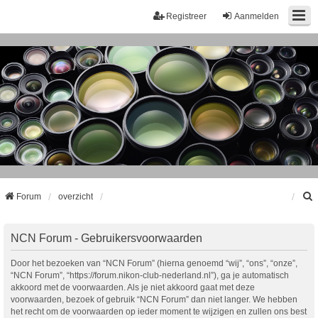
Registreer
Aanmelden
Forum
overzicht
k
NCN Forum - Gebruikersvoorwaarden
Door het bezoeken van “NCN Forum” (hierna genoemd “wij”, “ons”, “onze”,
“NCN Forum”, “https://forum.nikon-club-nederland.nl”), ga je automatisch
akkoord met de voorwaarden. Als je niet akkoord gaat met deze
voorwaarden, bezoek of gebruik “NCN Forum” dan niet langer. We hebben
het recht om de voorwaarden op ieder moment te wijzigen en zullen ons best