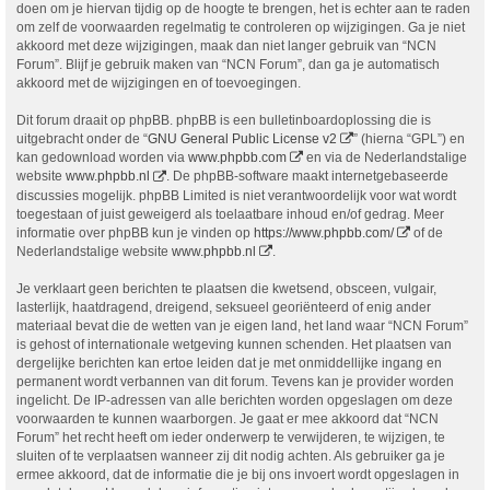
doen om je hiervan tijdig op de hoogte te brengen, het is echter aan te raden
om zelf de voorwaarden regelmatig te controleren op wijzigingen. Ga je niet
akkoord met deze wijzigingen, maak dan niet langer gebruik van “NCN
Forum”. Blijf je gebruik maken van “NCN Forum”, dan ga je automatisch
akkoord met de wijzigingen en of toevoegingen.
Dit forum draait op phpBB. phpBB is een bulletinboardoplossing die is
uitgebracht onder de “
GNU General Public License v2
” (hierna “GPL”) en
kan gedownload worden via
www.phpbb.com
en via de Nederlandstalige
website
www.phpbb.nl
. De phpBB-software maakt internetgebaseerde
discussies mogelijk. phpBB Limited is niet verantwoordelijk voor wat wordt
toegestaan of juist geweigerd als toelaatbare inhoud en/of gedrag. Meer
informatie over phpBB kun je vinden op
https://www.phpbb.com/
of de
Nederlandstalige website
www.phpbb.nl
.
Je verklaart geen berichten te plaatsen die kwetsend, obsceen, vulgair,
lasterlijk, haatdragend, dreigend, seksueel georiënteerd of enig ander
materiaal bevat die de wetten van je eigen land, het land waar “NCN Forum”
is gehost of internationale wetgeving kunnen schenden. Het plaatsen van
dergelijke berichten kan ertoe leiden dat je met onmiddellijke ingang en
permanent wordt verbannen van dit forum. Tevens kan je provider worden
ingelicht. De IP-adressen van alle berichten worden opgeslagen om deze
voorwaarden te kunnen waarborgen. Je gaat er mee akkoord dat “NCN
Forum” het recht heeft om ieder onderwerp te verwijderen, te wijzigen, te
sluiten of te verplaatsen wanneer zij dit nodig achten. Als gebruiker ga je
ermee akkoord, dat de informatie die je bij ons invoert wordt opgeslagen in