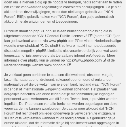
doen om je hiervan tijdig op de hoogte te brengen, het is echter aan te raden
om zelf de voorwaarden regelmatig te controleren op wijzigingen. Ga je niet
akkoord met deze wijzigingen, maak dan niet langer gebruik van “NCN
Forum”. Blijf je gebruik maken van “NCN Forum”, dan ga je automatisch
akkoord met de wijzigingen en of toevoegingen.
Dit forum draait op phpBB. phpBB is een bulletinboardoplossing die is
uitgebracht onder de “
GNU General Public License v2
” (hierna “GPL”) en
kan gedownload worden via
www.phpbb.com
en via de Nederlandstalige
website
www.phpbb.nl
. De phpBB-software maakt internetgebaseerde
discussies mogelijk. phpBB Limited is niet verantwoordelijk voor wat wordt
toegestaan of juist geweigerd als toelaatbare inhoud en/of gedrag. Meer
informatie over phpBB kun je vinden op
https://www.phpbb.com/
of de
Nederlandstalige website
www.phpbb.nl
.
Je verklaart geen berichten te plaatsen die kwetsend, obsceen, vulgair,
lasterlijk, haatdragend, dreigend, seksueel georiënteerd of enig ander
materiaal bevat die de wetten van je eigen land, het land waar “NCN Forum”
is gehost of internationale wetgeving kunnen schenden. Het plaatsen van
dergelijke berichten kan ertoe leiden dat je met onmiddellijke ingang en
permanent wordt verbannen van dit forum. Tevens kan je provider worden
ingelicht. De IP-adressen van alle berichten worden opgeslagen om deze
voorwaarden te kunnen waarborgen. Je gaat er mee akkoord dat “NCN
Forum” het recht heeft om ieder onderwerp te verwijderen, te wijzigen, te
sluiten of te verplaatsen wanneer zij dit nodig achten. Als gebruiker ga je
ermee akkoord, dat de informatie die je bij ons invoert wordt opgeslagen in