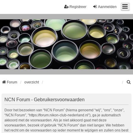
Registreer
Aanmelden
Forum
overzicht
k
NCN Forum - Gebruikersvoorwaarden
Door het bezoeken van “NCN Forum” (hierna genoemd “wij”, “ons”, “onze”,
“NCN Forum”, “https://forum.nikon-club-nederland.nl”), ga je automatisch
akkoord met de voorwaarden. Als je niet akkoord gaat met deze
voorwaarden, bezoek of gebruik “NCN Forum” dan niet langer. We hebben
het recht om de voorwaarden op ieder moment te wijzigen en zullen ons best