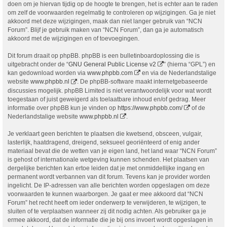
doen om je hiervan tijdig op de hoogte te brengen, het is echter aan te raden
om zelf de voorwaarden regelmatig te controleren op wijzigingen. Ga je niet
akkoord met deze wijzigingen, maak dan niet langer gebruik van “NCN
Forum”. Blijf je gebruik maken van “NCN Forum”, dan ga je automatisch
akkoord met de wijzigingen en of toevoegingen.
Dit forum draait op phpBB. phpBB is een bulletinboardoplossing die is
uitgebracht onder de “
GNU General Public License v2
” (hierna “GPL”) en
kan gedownload worden via
www.phpbb.com
en via de Nederlandstalige
website
www.phpbb.nl
. De phpBB-software maakt internetgebaseerde
discussies mogelijk. phpBB Limited is niet verantwoordelijk voor wat wordt
toegestaan of juist geweigerd als toelaatbare inhoud en/of gedrag. Meer
informatie over phpBB kun je vinden op
https://www.phpbb.com/
of de
Nederlandstalige website
www.phpbb.nl
.
Je verklaart geen berichten te plaatsen die kwetsend, obsceen, vulgair,
lasterlijk, haatdragend, dreigend, seksueel georiënteerd of enig ander
materiaal bevat die de wetten van je eigen land, het land waar “NCN Forum”
is gehost of internationale wetgeving kunnen schenden. Het plaatsen van
dergelijke berichten kan ertoe leiden dat je met onmiddellijke ingang en
permanent wordt verbannen van dit forum. Tevens kan je provider worden
ingelicht. De IP-adressen van alle berichten worden opgeslagen om deze
voorwaarden te kunnen waarborgen. Je gaat er mee akkoord dat “NCN
Forum” het recht heeft om ieder onderwerp te verwijderen, te wijzigen, te
sluiten of te verplaatsen wanneer zij dit nodig achten. Als gebruiker ga je
ermee akkoord, dat de informatie die je bij ons invoert wordt opgeslagen in