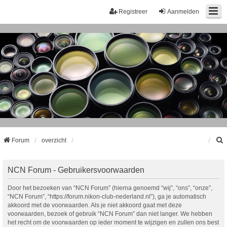
Registreer
Aanmelden
Forum
overzicht
k
NCN Forum - Gebruikersvoorwaarden
Door het bezoeken van “NCN Forum” (hierna genoemd “wij”, “ons”, “onze”,
“NCN Forum”, “https://forum.nikon-club-nederland.nl”), ga je automatisch
akkoord met de voorwaarden. Als je niet akkoord gaat met deze
voorwaarden, bezoek of gebruik “NCN Forum” dan niet langer. We hebben
het recht om de voorwaarden op ieder moment te wijzigen en zullen ons best