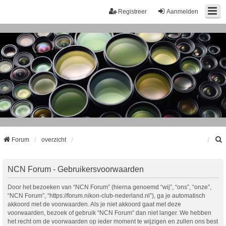
Registreer
Aanmelden
Forum
overzicht
k
NCN Forum - Gebruikersvoorwaarden
Door het bezoeken van “NCN Forum” (hierna genoemd “wij”, “ons”, “onze”,
“NCN Forum”, “https://forum.nikon-club-nederland.nl”), ga je automatisch
akkoord met de voorwaarden. Als je niet akkoord gaat met deze
voorwaarden, bezoek of gebruik “NCN Forum” dan niet langer. We hebben
het recht om de voorwaarden op ieder moment te wijzigen en zullen ons best