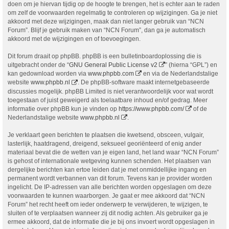
doen om je hiervan tijdig op de hoogte te brengen, het is echter aan te raden
om zelf de voorwaarden regelmatig te controleren op wijzigingen. Ga je niet
akkoord met deze wijzigingen, maak dan niet langer gebruik van “NCN
Forum”. Blijf je gebruik maken van “NCN Forum”, dan ga je automatisch
akkoord met de wijzigingen en of toevoegingen.
Dit forum draait op phpBB. phpBB is een bulletinboardoplossing die is
uitgebracht onder de “
GNU General Public License v2
” (hierna “GPL”) en
kan gedownload worden via
www.phpbb.com
en via de Nederlandstalige
website
www.phpbb.nl
. De phpBB-software maakt internetgebaseerde
discussies mogelijk. phpBB Limited is niet verantwoordelijk voor wat wordt
toegestaan of juist geweigerd als toelaatbare inhoud en/of gedrag. Meer
informatie over phpBB kun je vinden op
https://www.phpbb.com/
of de
Nederlandstalige website
www.phpbb.nl
.
Je verklaart geen berichten te plaatsen die kwetsend, obsceen, vulgair,
lasterlijk, haatdragend, dreigend, seksueel georiënteerd of enig ander
materiaal bevat die de wetten van je eigen land, het land waar “NCN Forum”
is gehost of internationale wetgeving kunnen schenden. Het plaatsen van
dergelijke berichten kan ertoe leiden dat je met onmiddellijke ingang en
permanent wordt verbannen van dit forum. Tevens kan je provider worden
ingelicht. De IP-adressen van alle berichten worden opgeslagen om deze
voorwaarden te kunnen waarborgen. Je gaat er mee akkoord dat “NCN
Forum” het recht heeft om ieder onderwerp te verwijderen, te wijzigen, te
sluiten of te verplaatsen wanneer zij dit nodig achten. Als gebruiker ga je
ermee akkoord, dat de informatie die je bij ons invoert wordt opgeslagen in