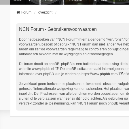
Forum
overzicht
NCN Forum - Gebruikersvoorwaarden
Door het bezoeken van “NCN Forum” (hierna genoemd “wij”, “ons”, “onz
voorwaarden, bezoek of gebruik “NCN Forum” dan niet langer. We hebbe
raden om zelf de voorwaarden regelmatig te controleren op wijziginge
automatisch akkoord met de wijzigingen en of toevoegingen.
Dit forum draait op phpBB. phpBB is een bulletinboardoplossing die is 
website
www.phpbb.nl
. De phpBB-software maakt internetgebaseerde
informatie over phpBB kun je vinden op
https://www.phpbb.com/
of 
Je verklaart geen berichten te plaatsen die kwetsend, obsceen, vulgair
gehost of internationale wetgeving kunnen schenden. Het plaatsen van
ingelicht. De IP-adressen van alle berichten worden opgeslagen om d
sluiten of te verplaatsen wanneer zij dit nodig achten. Als gebruiker 
verstrekt zónder je toestemming, kan “NCN Forum” nóch phpBB verant