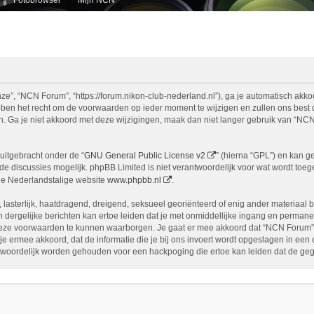
e”, “NCN Forum”, “https://forum.nikon-club-nederland.nl”), ga je automatisch akko
n het recht om de voorwaarden op ieder moment te wijzigen en zullen ons best doe
n. Ga je niet akkoord met deze wijzigingen, maak dan niet langer gebruik van “NCN
uitgebracht onder de “
GNU General Public License v2
” (hierna “GPL”) en kan 
 discussies mogelijk. phpBB Limited is niet verantwoordelijk voor wat wordt toege
de Nederlandstalige website
www.phpbb.nl
.
, lasterlijk, haatdragend, dreigend, seksueel georiënteerd of enig ander materiaal 
 dergelijke berichten kan ertoe leiden dat je met onmiddellijke ingang en permane
eze voorwaarden te kunnen waarborgen. Je gaat er mee akkoord dat “NCN Forum” het
ga je ermee akkoord, dat de informatie die je bij ons invoert wordt opgeslagen in ee
woordelijk worden gehouden voor een hackpoging die ertoe kan leiden dat de ge