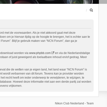
Z
o
e
k
ord met de voorwaarden. Als je niet akkoord gaat met deze
n om je hiervan tijdig op de hoogte te brengen, het is echter aan te
 Forum”. Blijf je gebruik maken van “NCN Forum”, dan ga je
gedownload worden via
www.phpbb.com
en via de Nederlandstalige
staan of juist geweigerd als toelaatbare inhoud en/of gedrag. Meer
bevat die de wetten van je eigen land, het land waar “NCN Forum” is
nt wordt verbannen van dit forum. Tevens kan je provider worden
 recht heeft om ieder onderwerp te verwijderen, te wijzigen, te
n database. Hoewel deze informatie niet aan een derde partij zal worden
gevens vrijkomen.
Nikon Club Nederland - Team