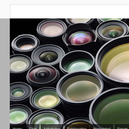
Home
Club
Activiteiten
Fotolocaties
Webwinkel
Forum