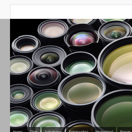
Home
Club
Activiteiten
Fotolocaties
Webwinkel
Forum