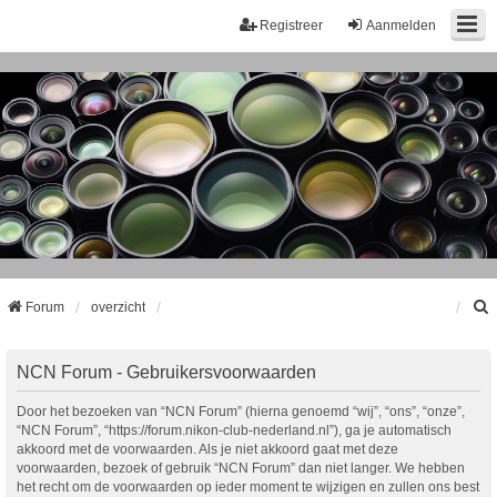
Registreer
Aanmelden
Forum
overzicht
k
NCN Forum - Gebruikersvoorwaarden
Door het bezoeken van “NCN Forum” (hierna genoemd “wij”, “ons”, “onze”,
“NCN Forum”, “https://forum.nikon-club-nederland.nl”), ga je automatisch
akkoord met de voorwaarden. Als je niet akkoord gaat met deze
voorwaarden, bezoek of gebruik “NCN Forum” dan niet langer. We hebben
het recht om de voorwaarden op ieder moment te wijzigen en zullen ons best