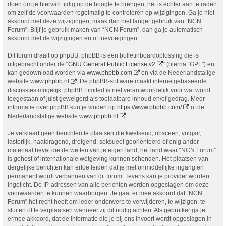
doen om je hiervan tijdig op de hoogte te brengen, het is echter aan te raden
om zelf de voorwaarden regelmatig te controleren op wijzigingen. Ga je niet
akkoord met deze wijzigingen, maak dan niet langer gebruik van “NCN
Forum”. Blijf je gebruik maken van “NCN Forum”, dan ga je automatisch
akkoord met de wijzigingen en of toevoegingen.
Dit forum draait op phpBB. phpBB is een bulletinboardoplossing die is
uitgebracht onder de “
GNU General Public License v2
” (hierna “GPL”) en
kan gedownload worden via
www.phpbb.com
en via de Nederlandstalige
website
www.phpbb.nl
. De phpBB-software maakt internetgebaseerde
discussies mogelijk. phpBB Limited is niet verantwoordelijk voor wat wordt
toegestaan of juist geweigerd als toelaatbare inhoud en/of gedrag. Meer
informatie over phpBB kun je vinden op
https://www.phpbb.com/
of de
Nederlandstalige website
www.phpbb.nl
.
Je verklaart geen berichten te plaatsen die kwetsend, obsceen, vulgair,
lasterlijk, haatdragend, dreigend, seksueel georiënteerd of enig ander
materiaal bevat die de wetten van je eigen land, het land waar “NCN Forum”
is gehost of internationale wetgeving kunnen schenden. Het plaatsen van
dergelijke berichten kan ertoe leiden dat je met onmiddellijke ingang en
permanent wordt verbannen van dit forum. Tevens kan je provider worden
ingelicht. De IP-adressen van alle berichten worden opgeslagen om deze
voorwaarden te kunnen waarborgen. Je gaat er mee akkoord dat “NCN
Forum” het recht heeft om ieder onderwerp te verwijderen, te wijzigen, te
sluiten of te verplaatsen wanneer zij dit nodig achten. Als gebruiker ga je
ermee akkoord, dat de informatie die je bij ons invoert wordt opgeslagen in