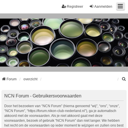
Registreer
Aanmelden
Forum
overzicht
k
NCN Forum - Gebruikersvoorwaarden
Door het bezoeken van “NCN Forum” (hierna genoemd “wij”, “ons”, “onze”,
“NCN Forum”, “https://forum.nikon-club-nederland.nl”), ga je automatisch
akkoord met de voorwaarden. Als je niet akkoord gaat met deze
voorwaarden, bezoek of gebruik “NCN Forum” dan niet langer. We hebben
het recht om de voorwaarden op ieder moment te wijzigen en zullen ons best