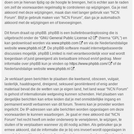
doen om je hiervan tijdig op de hoogte te brengen, het is echter aan te raden
om zelf de voorwaarden regelmatig te controleren op wijzigingen. Ga je niet
akkoord met deze wijzigingen, maak dan niet langer gebruik van “NCN
Forum”. Blijf je gebruik maken van “NCN Forum”, dan ga je automatisch
akkoord met de wijzigingen en of toevoegingen.
Dit forum draait op phpBB. phpBB is een bulletinboardoplossing die is
uitgebracht onder de “
GNU General Public License v2
” (hierna “GPL”) en
kan gedownload worden via
www.phpbb.com
en via de Nederlandstalige
website
www.phpbb.nl
. De phpBB-software maakt internetgebaseerde
discussies mogelijk. phpBB Limited is niet verantwoordelijk voor wat wordt
toegestaan of juist geweigerd als toelaatbare inhoud en/of gedrag. Meer
informatie over phpBB kun je vinden op
https://www.phpbb.com/
of de
Nederlandstalige website
www.phpbb.nl
.
Je verklaart geen berichten te plaatsen die kwetsend, obsceen, vulgair,
lasterlijk, haatdragend, dreigend, seksueel georiënteerd of enig ander
materiaal bevat die de wetten van je eigen land, het land waar “NCN Forum”
is gehost of internationale wetgeving kunnen schenden. Het plaatsen van
dergelijke berichten kan ertoe leiden dat je met onmiddellijke ingang en
permanent wordt verbannen van dit forum. Tevens kan je provider worden
ingelicht. De IP-adressen van alle berichten worden opgeslagen om deze
voorwaarden te kunnen waarborgen. Je gaat er mee akkoord dat “NCN
Forum” het recht heeft om ieder onderwerp te verwijderen, te wijzigen, te
sluiten of te verplaatsen wanneer zij dit nodig achten. Als gebruiker ga je
ermee akkoord, dat de informatie die je bij ons invoert wordt opgeslagen in