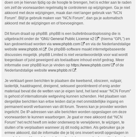
doen om je hiervan tijdig op de hoogte te brengen, het is echter aan te raden
om zelf de voorwaarden regelmatig te controleren op wijzigingen. Ga je niet
akkoord met deze wijzigingen, maak dan niet langer gebruik van “NCN
Forum”. Blijf je gebruik maken van “NCN Forum”, dan ga je automatisch
akkoord met de wijzigingen en of toevoegingen.
Dit forum draait op phpBB. phpBB is een bulletinboardoplossing die is
uitgebracht onder de “
GNU General Public License v2
” (hierna “GPL”) en
kan gedownload worden via
www.phpbb.com
en via de Nederlandstalige
website
www.phpbb.nl
. De phpBB-software maakt internetgebaseerde
discussies mogelijk. phpBB Limited is niet verantwoordelijk voor wat wordt
toegestaan of juist geweigerd als toelaatbare inhoud en/of gedrag. Meer
informatie over phpBB kun je vinden op
https://www.phpbb.com/
of de
Nederlandstalige website
www.phpbb.nl
.
Je verklaart geen berichten te plaatsen die kwetsend, obsceen, vulgair,
lasterlijk, haatdragend, dreigend, seksueel georiënteerd of enig ander
materiaal bevat die de wetten van je eigen land, het land waar “NCN Forum”
is gehost of internationale wetgeving kunnen schenden. Het plaatsen van
dergelijke berichten kan ertoe leiden dat je met onmiddellijke ingang en
permanent wordt verbannen van dit forum. Tevens kan je provider worden
ingelicht. De IP-adressen van alle berichten worden opgeslagen om deze
voorwaarden te kunnen waarborgen. Je gaat er mee akkoord dat “NCN
Forum” het recht heeft om ieder onderwerp te verwijderen, te wijzigen, te
sluiten of te verplaatsen wanneer zij dit nodig achten. Als gebruiker ga je
ermee akkoord, dat de informatie die je bij ons invoert wordt opgeslagen in