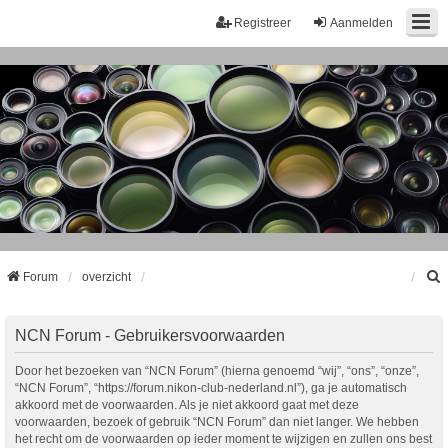
Registreer
Aanmelden
Forum
overzicht
k
NCN Forum - Gebruikersvoorwaarden
Door het bezoeken van “NCN Forum” (hierna genoemd “wij”, “ons”, “onze”,
“NCN Forum”, “https://forum.nikon-club-nederland.nl”), ga je automatisch
akkoord met de voorwaarden. Als je niet akkoord gaat met deze
voorwaarden, bezoek of gebruik “NCN Forum” dan niet langer. We hebben
het recht om de voorwaarden op ieder moment te wijzigen en zullen ons best