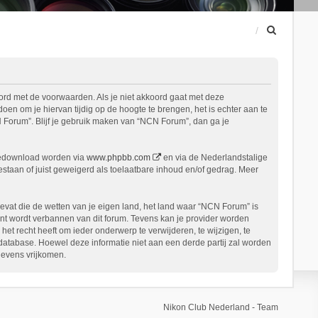
Z
o
e
k
ord met de voorwaarden. Als je niet akkoord gaat met deze
n om je hiervan tijdig op de hoogte te brengen, het is echter aan te
 Forum”. Blijf je gebruik maken van “NCN Forum”, dan ga je
gedownload worden via
www.phpbb.com
en via de Nederlandstalige
staan of juist geweigerd als toelaatbare inhoud en/of gedrag. Meer
bevat die de wetten van je eigen land, het land waar “NCN Forum” is
nt wordt verbannen van dit forum. Tevens kan je provider worden
 recht heeft om ieder onderwerp te verwijderen, te wijzigen, te
n database. Hoewel deze informatie niet aan een derde partij zal worden
gevens vrijkomen.
Nikon Club Nederland - Team