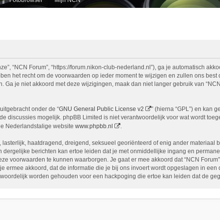
e”, “NCN Forum”, “https://forum.nikon-club-nederland.nl”), ga je automatisch akko
n het recht om de voorwaarden op ieder moment te wijzigen en zullen ons best doe
n. Ga je niet akkoord met deze wijzigingen, maak dan niet langer gebruik van “NCN
uitgebracht onder de “
GNU General Public License v2
” (hierna “GPL”) en kan 
 discussies mogelijk. phpBB Limited is niet verantwoordelijk voor wat wordt toege
de Nederlandstalige website
www.phpbb.nl
.
, lasterlijk, haatdragend, dreigend, seksueel georiënteerd of enig ander materiaal 
 dergelijke berichten kan ertoe leiden dat je met onmiddellijke ingang en permane
eze voorwaarden te kunnen waarborgen. Je gaat er mee akkoord dat “NCN Forum” het
ga je ermee akkoord, dat de informatie die je bij ons invoert wordt opgeslagen in ee
woordelijk worden gehouden voor een hackpoging die ertoe kan leiden dat de ge