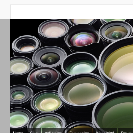
Home
Club
Activiteiten
Fotolocaties
Webwinkel
Forum