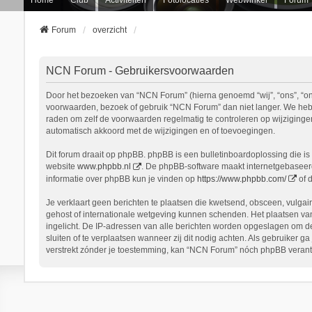
Forum
overzicht
NCN Forum - Gebruikersvoorwaarden
Door het bezoeken van “NCN Forum” (hierna genoemd “wij”, “ons”, “onz
voorwaarden, bezoek of gebruik “NCN Forum” dan niet langer. We hebbe
raden om zelf de voorwaarden regelmatig te controleren op wijziginge
automatisch akkoord met de wijzigingen en of toevoegingen.
Dit forum draait op phpBB. phpBB is een bulletinboardoplossing die is 
website
www.phpbb.nl
. De phpBB-software maakt internetgebaseerde
informatie over phpBB kun je vinden op
https://www.phpbb.com/
of 
Je verklaart geen berichten te plaatsen die kwetsend, obsceen, vulgair
gehost of internationale wetgeving kunnen schenden. Het plaatsen van
ingelicht. De IP-adressen van alle berichten worden opgeslagen om d
sluiten of te verplaatsen wanneer zij dit nodig achten. Als gebruiker 
verstrekt zónder je toestemming, kan “NCN Forum” nóch phpBB verant