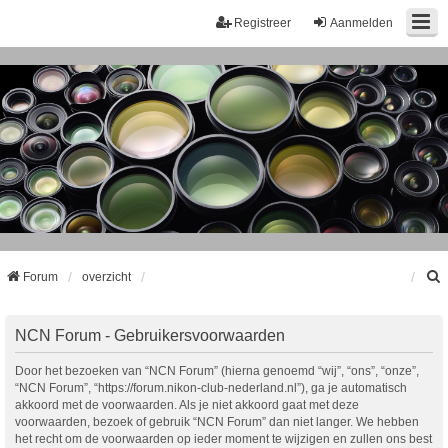
Registreer
Aanmelden
Forum
overzicht
k
NCN Forum - Gebruikersvoorwaarden
Door het bezoeken van “NCN Forum” (hierna genoemd “wij”, “ons”, “onze”,
“NCN Forum”, “https://forum.nikon-club-nederland.nl”), ga je automatisch
akkoord met de voorwaarden. Als je niet akkoord gaat met deze
voorwaarden, bezoek of gebruik “NCN Forum” dan niet langer. We hebben
het recht om de voorwaarden op ieder moment te wijzigen en zullen ons best