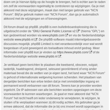
doen om je hiervan tijdig op de hoogte te brengen, het is echter aan te raden
om zelf de voorwaarden regelmatig te controleren op wijzigingen. Ga je niet
akkoord met deze wijzigingen, maak dan niet langer gebruik van “NCN
Forum”. Blijf je gebruik maken van “NCN Forum”, dan ga je automatisch
akkoord met de wijzigingen en of toevoegingen.
Dit forum draait op phpBB. phpBB is een bulletinboardoplossing die is
uitgebracht onder de “
GNU General Public License v2
” (hierna “GPL”) en
kan gedownload worden via
www.phpbb.com
en via de Nederlandstalige
website
www.phpbb.nl
. De phpBB-software maakt internetgebaseerde
discussies mogelijk. phpBB Limited is niet verantwoordelijk voor wat wordt
toegestaan of juist geweigerd als toelaatbare inhoud en/of gedrag. Meer
informatie over phpBB kun je vinden op
https://www.phpbb.com/
of de
Nederlandstalige website
www.phpbb.nl
.
Je verklaart geen berichten te plaatsen die kwetsend, obsceen, vulgair,
lasterlijk, haatdragend, dreigend, seksueel georiënteerd of enig ander
materiaal bevat die de wetten van je eigen land, het land waar “NCN Forum”
is gehost of internationale wetgeving kunnen schenden. Het plaatsen van
dergelijke berichten kan ertoe leiden dat je met onmiddellijke ingang en
permanent wordt verbannen van dit forum. Tevens kan je provider worden
ingelicht. De IP-adressen van alle berichten worden opgeslagen om deze
voorwaarden te kunnen waarborgen. Je gaat er mee akkoord dat “NCN
Forum” het recht heeft om ieder onderwerp te verwijderen, te wijzigen, te
sluiten of te verplaatsen wanneer zij dit nodig achten. Als gebruiker ga je
ermee akkoord, dat de informatie die je bij ons invoert wordt opgeslagen in