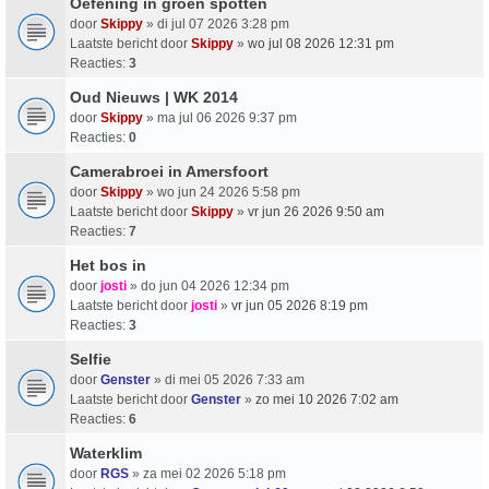
Oefening in groen spotten
door
Skippy
» di jul 07 2026 3:28 pm
Laatste bericht door
Skippy
»
wo jul 08 2026 12:31 pm
Reacties:
3
Oud Nieuws | WK 2014
door
Skippy
» ma jul 06 2026 9:37 pm
Reacties:
0
Camerabroei in Amersfoort
door
Skippy
» wo jun 24 2026 5:58 pm
Laatste bericht door
Skippy
»
vr jun 26 2026 9:50 am
Reacties:
7
Het bos in
door
josti
» do jun 04 2026 12:34 pm
Laatste bericht door
josti
»
vr jun 05 2026 8:19 pm
Reacties:
3
Selfie
door
Genster
» di mei 05 2026 7:33 am
Laatste bericht door
Genster
»
zo mei 10 2026 7:02 am
Reacties:
6
Waterklim
door
RGS
» za mei 02 2026 5:18 pm