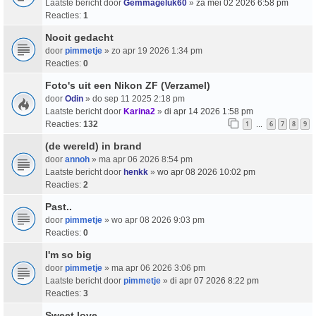
Laatste bericht door
Gemmageluk60
»
za mei 02 2026 6:58 pm
Reacties:
1
Nooit gedacht
door
pimmetje
» zo apr 19 2026 1:34 pm
Reacties:
0
Foto's uit een Nikon ZF (Verzamel)
door
Odin
» do sep 11 2025 2:18 pm
Laatste bericht door
Karina2
»
di apr 14 2026 1:58 pm
Reacties:
132
1
6
7
8
9
…
(de wereld) in brand
door
annoh
» ma apr 06 2026 8:54 pm
Laatste bericht door
henkk
»
wo apr 08 2026 10:02 pm
Reacties:
2
Past..
door
pimmetje
» wo apr 08 2026 9:03 pm
Reacties:
0
I'm so big
door
pimmetje
» ma apr 06 2026 3:06 pm
Laatste bericht door
pimmetje
»
di apr 07 2026 8:22 pm
Reacties:
3
Sweet love