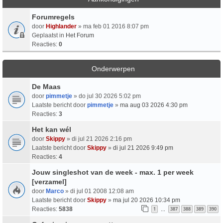
Forumregels
door
Highlander
» ma feb 01 2016 8:07 pm
Geplaatst in
Het Forum
Reacties:
0
Onderwerpen
De Maas
door
pimmetje
» do jul 30 2026 5:02 pm
Laatste bericht door
pimmetje
»
ma aug 03 2026 4:30 pm
Reacties:
3
Het kan wél
door
Skippy
» di jul 21 2026 2:16 pm
Laatste bericht door
Skippy
»
di jul 21 2026 9:49 pm
Reacties:
4
Jouw singleshot van de week - max. 1 per week
[verzamel]
door
Marco
» di jul 01 2008 12:08 am
Laatste bericht door
Skippy
»
ma jul 20 2026 10:34 pm
Reacties:
5838
1
387
388
389
390
…