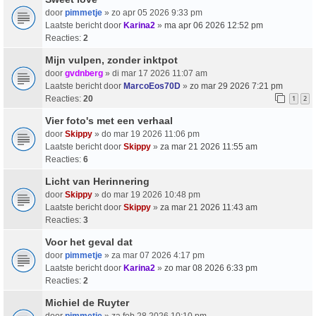
door
pimmetje
» zo apr 05 2026 9:33 pm
Laatste bericht door
Karina2
»
ma apr 06 2026 12:52 pm
Reacties:
2
Mijn vulpen, zonder inktpot
door
gvdnberg
» di mar 17 2026 11:07 am
Laatste bericht door
MarcoEos70D
»
zo mar 29 2026 7:21 pm
Reacties:
20
1
2
Vier foto's met een verhaal
door
Skippy
» do mar 19 2026 11:06 pm
Laatste bericht door
Skippy
»
za mar 21 2026 11:55 am
Reacties:
6
Licht van Herinnering
door
Skippy
» do mar 19 2026 10:48 pm
Laatste bericht door
Skippy
»
za mar 21 2026 11:43 am
Reacties:
3
Voor het geval dat
door
pimmetje
» za mar 07 2026 4:17 pm
Laatste bericht door
Karina2
»
zo mar 08 2026 6:33 pm
Reacties:
2
Michiel de Ruyter
door
pimmetje
» za feb 28 2026 10:10 pm