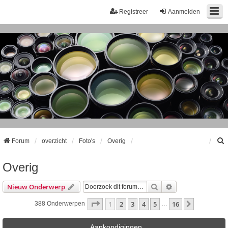
Registreer
Aanmelden
Forum
overzicht
Foto's
Overig
Overig
k
Zoek
Uitgebreid Zoeke
Nieuw Onderwerp
Pagina
1
Van
16
1
2
3
4
5
16
Volgende
388 Onderwerpen
…
Aankondigingen