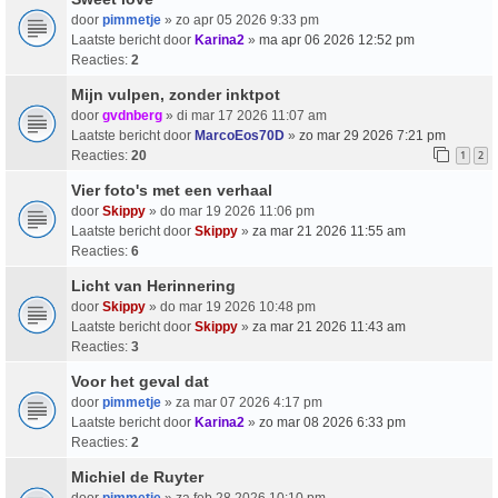
door
pimmetje
» zo apr 05 2026 9:33 pm
Laatste bericht door
Karina2
»
ma apr 06 2026 12:52 pm
Reacties:
2
Mijn vulpen, zonder inktpot
door
gvdnberg
» di mar 17 2026 11:07 am
Laatste bericht door
MarcoEos70D
»
zo mar 29 2026 7:21 pm
Reacties:
20
1
2
Vier foto's met een verhaal
door
Skippy
» do mar 19 2026 11:06 pm
Laatste bericht door
Skippy
»
za mar 21 2026 11:55 am
Reacties:
6
Licht van Herinnering
door
Skippy
» do mar 19 2026 10:48 pm
Laatste bericht door
Skippy
»
za mar 21 2026 11:43 am
Reacties:
3
Voor het geval dat
door
pimmetje
» za mar 07 2026 4:17 pm
Laatste bericht door
Karina2
»
zo mar 08 2026 6:33 pm
Reacties:
2
Michiel de Ruyter
door
pimmetje
» za feb 28 2026 10:10 pm