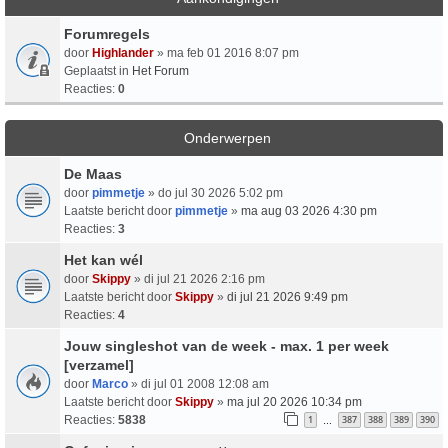
Forumregels
door
Highlander
» ma feb 01 2016 8:07 pm
Geplaatst in
Het Forum
Reacties:
0
Onderwerpen
De Maas
door
pimmetje
» do jul 30 2026 5:02 pm
Laatste bericht door
pimmetje
»
ma aug 03 2026 4:30 pm
Reacties:
3
Het kan wél
door
Skippy
» di jul 21 2026 2:16 pm
Laatste bericht door
Skippy
»
di jul 21 2026 9:49 pm
Reacties:
4
Jouw singleshot van de week - max. 1 per week
[verzamel]
door
Marco
» di jul 01 2008 12:08 am
Laatste bericht door
Skippy
»
ma jul 20 2026 10:34 pm
Reacties:
5838
1
387
388
389
390
…