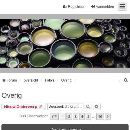
Registreer
Aanmelden
Forum
overzicht
Foto's
Overig
Overig
k
Zoek
Uitgebreid Zoeke
Nieuw Onderwerp
Pagina
1
Van
16
1
2
3
4
5
16
Volgende
388 Onderwerpen
…
Aankondigingen