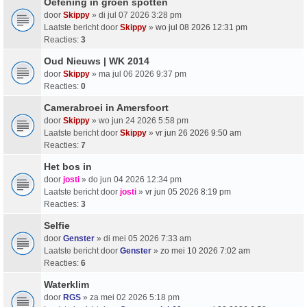
Oefening in groen spotten
door
Skippy
» di jul 07 2026 3:28 pm
Laatste bericht door
Skippy
»
wo jul 08 2026 12:31 pm
Reacties:
3
Oud Nieuws | WK 2014
door
Skippy
» ma jul 06 2026 9:37 pm
Reacties:
0
Camerabroei in Amersfoort
door
Skippy
» wo jun 24 2026 5:58 pm
Laatste bericht door
Skippy
»
vr jun 26 2026 9:50 am
Reacties:
7
Het bos in
door
josti
» do jun 04 2026 12:34 pm
Laatste bericht door
josti
»
vr jun 05 2026 8:19 pm
Reacties:
3
Selfie
door
Genster
» di mei 05 2026 7:33 am
Laatste bericht door
Genster
»
zo mei 10 2026 7:02 am
Reacties:
6
Waterklim
door
RGS
» za mei 02 2026 5:18 pm