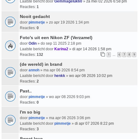
Laatste bericht door
Gemmageluk60
»
za mei 02 2026 6:58 pm
Reacties:
1
Nooit gedacht
door
pimmetje
» zo apr 19 2026 1:34 pm
Reacties:
0
Foto's uit een Nikon ZF (Verzamel)
door
Odin
» do sep 11 2025 2:18 pm
Laatste bericht door
Karina2
»
di apr 14 2026 1:58 pm
Reacties:
132
1
6
7
8
9
…
(de wereld) in brand
door
annoh
» ma apr 06 2026 8:54 pm
Laatste bericht door
henkk
»
wo apr 08 2026 10:02 pm
Reacties:
2
Past..
door
pimmetje
» wo apr 08 2026 9:03 pm
Reacties:
0
I'm so big
door
pimmetje
» ma apr 06 2026 3:06 pm
Laatste bericht door
pimmetje
»
di apr 07 2026 8:22 pm
Reacties:
3
Sweet love