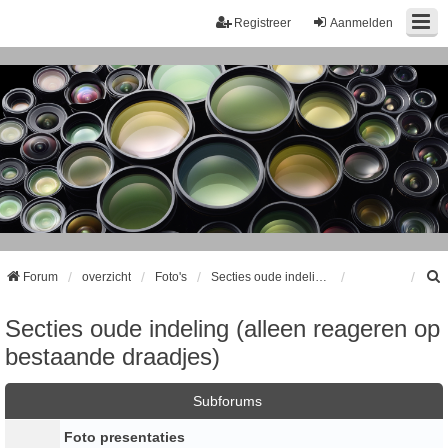
Registreer
Aanmelden
Forum
overzicht
Foto's
Secties oude indeling (alleen reageren op bestaande draadjes)
Secties oude indeling (alleen reageren op
k
bestaande draadjes)
Subforums
Foto presentaties