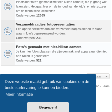
Plaats hier foto's (gemaakt met een Nikon camera) die je graag wilt
laten zien. Het gaat hier om de inhoud van de foto's, en niet zozeer
om de technische kwaliteiten.
Onderwerpen:
12665
Verzameldraadjes fotopresentaties
Een aparte sectie waarin alle verzameldraadjes dienen te staan
waarin foto's gepresenteerd worden.
Onderwerpen:
233
Foto's gemaakt met niet-Nikon camera
Je kan hier foto's plaatsen die zijn gemaakt met apparatuur die niet
aan Nikon is gerelateerd
Onderwerpen:
521
Ga Naar
Deze website maakt gebruik van cookies om de
Nikon Club Nederland - Team
beste surfervaring te kunnen bieden.
Forum
Contact
Meer informatie
Copyright © Nikon Club Nederland 2023
Begrepen!
Powered by
phpBB
® Forum Software © phpBB Limited
Style
we_universal
created by INVENTEA & v12mike