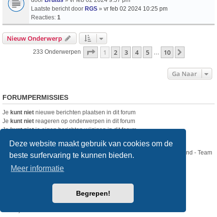
Laatste bericht door
RGS
»
vr feb 02 2024 10:25 pm
Reacties:
1
Nieuw Onderwerp
Pagina
1
Van
10
1
2
3
4
5
10
Volgende
233 Onderwerpen
…
Ga Naar
FORUMPERMISSIES
Je
kunt niet
nieuwe berichten plaatsen in dit forum
Je
kunt niet
reageren op onderwerpen in dit forum
Je
kunt niet
je eigen berichten wijzigen in dit forum
Je
kunt niet
je eigen berichten verwijderen in dit forum
Deze website maakt gebruik van cookies om de
Nikon Club Nederland - Team
beste surfervaring te kunnen bieden.
Forum
Contact
Meer informatie
Copyright © Nikon Club Nederland 2023
Begrepen!
Powered by
phpBB
® Forum Software © phpBB Limited
Style
we_universal
created by INVENTEA & v12mike
Privacy
Gebruikersvoorwaarden