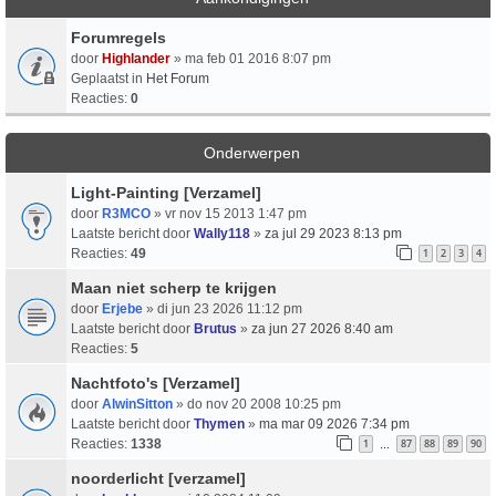
Forumregels
door
Highlander
» ma feb 01 2016 8:07 pm
Geplaatst in
Het Forum
Reacties:
0
Onderwerpen
Light-Painting [Verzamel]
door
R3MCO
» vr nov 15 2013 1:47 pm
Laatste bericht door
Wally118
»
za jul 29 2023 8:13 pm
Reacties:
49
1
2
3
4
Maan niet scherp te krijgen
door
Erjebe
» di jun 23 2026 11:12 pm
Laatste bericht door
Brutus
»
za jun 27 2026 8:40 am
Reacties:
5
Nachtfoto's [Verzamel]
door
AlwinSitton
» do nov 20 2008 10:25 pm
Laatste bericht door
Thymen
»
ma mar 09 2026 7:34 pm
Reacties:
1338
1
87
88
89
90
…
noorderlicht [verzamel]