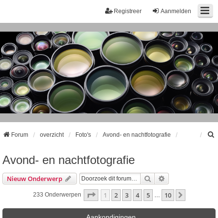
Registreer
Aanmelden
Forum
overzicht
Foto's
Avond- en nachtfotografie
Avond- en nachtfotografie
k
Zoek
Uitgebreid Zoeke
Nieuw Onderwerp
Pagina
1
Van
10
1
2
3
4
5
10
Volgende
233 Onderwerpen
…
Aankondigingen