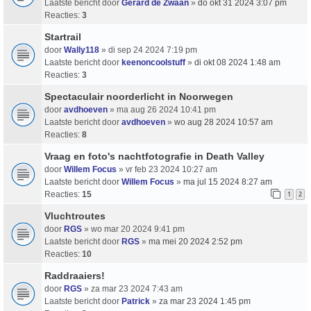
Laatste bericht door
Gerard de Zwaan
»
do okt 31 2024 3:07 pm
Reacties:
3
Startrail
door
Wally118
» di sep 24 2024 7:19 pm
Laatste bericht door
keenoncoolstuff
»
di okt 08 2024 1:48 am
Reacties:
3
Spectaculair noorderlicht in Noorwegen
door
avdhoeven
» ma aug 26 2024 10:41 pm
Laatste bericht door
avdhoeven
»
wo aug 28 2024 10:57 am
Reacties:
8
Vraag en foto's nachtfotografie in Death Valley
door
Willem Focus
» vr feb 23 2024 10:27 am
Laatste bericht door
Willem Focus
»
ma jul 15 2024 8:27 am
Reacties:
15
1
2
Vluchtroutes
door
RGS
» wo mar 20 2024 9:41 pm
Laatste bericht door
RGS
»
ma mei 20 2024 2:52 pm
Reacties:
10
Raddraaiers!
door
RGS
» za mar 23 2024 7:43 am
Laatste bericht door
Patrick
»
za mar 23 2024 1:45 pm