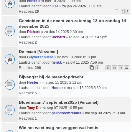
door
henkk
» vr mei 10 2024 11:09 pm
Laatste bericht door
GTJ
»
za jan 24 2026 11:01 am
Reacties:
26
1
2
Geminiden in de nacht van zaterdag 13 op zondag 14
december 2025
door
Richard
» zo dec 14 2025 2:30 pm
Laatste bericht door
Richard
»
zo dec 14 2025 7:47 pm
Reacties:
2
De maan [Verzamel]
door
GuyVerschuere
» do nov 13 2008 8:13 pm
Laatste bericht door
henkk
»
za okt 11 2025 7:56 pm
Reacties:
296
1
17
18
19
20
…
Bijvangst bij de maandopdracht.
door
Hester
» ma sep 15 2025 2:12 pm
Laatste bericht door
Hester
»
ma sep 15 2025 5:39 pm
Reacties:
5
Bloedmaan,7 september2025 (Verzamel)
door
Tony D
» zo sep 07 2025 10:55 pm
Laatste bericht door
palindroomreinier
»
ma sep 08 2025 7:13 am
Reacties:
1
Wie het weet mag het zeggen wat het is.