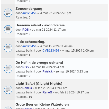
Reacties:
3
Zonsondergang
door
aw123456
» vr mar 22 2024 5:26 pm
Reacties:
0
Heerema eiland - avondversie
door
RGS
» do mar 21 2024 11:17 pm
Reacties:
0
In de schemering.
door
aw123456
» vr mar 15 2024 11:49 am
Laatste bericht door
CVB123456
»
vr mar 15 2024 1:00 pm
Reacties:
1
De Hef in de vroege ochtend
door
RGS
» zo mar 10 2024 9:24 am
Laatste bericht door
Patrick
»
zo mar 10 2024 3:23 pm
Reacties:
9
Light Safari (& Light Nights)
door
ReneG
» di feb 20 2024 12:47 am
Laatste bericht door
ReneG
»
wo feb 21 2024 10:17 pm
Reacties:
10
Grote Beer en Kleine Watertoren
door
Brutus
» vr feb 02 2024 9:57 pm