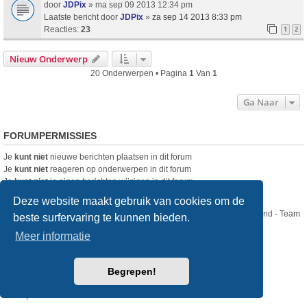
door
JDPix
» ma sep 09 2013 12:34 pm
Laatste bericht door
JDPix
»
za sep 14 2013 8:33 pm
Reacties:
23
1
2
Nieuw Onderwerp
20 Onderwerpen • Pagina
1
Van
1
Ga Naar
FORUMPERMISSIES
Je
kunt niet
nieuwe berichten plaatsen in dit forum
Je
kunt niet
reageren op onderwerpen in dit forum
Je
kunt niet
je eigen berichten wijzigen in dit forum
Je
kunt niet
je eigen berichten verwijderen in dit forum
Deze website maakt gebruik van cookies om de
Nikon Club Nederland - Team
beste surfervaring te kunnen bieden.
Forum
Contact
Meer informatie
Copyright © Nikon Club Nederland 2023
Begrepen!
Powered by
phpBB
® Forum Software © phpBB Limited
Style
we_universal
created by INVENTEA & v12mike
Privacy
Gebruikersvoorwaarden