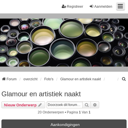
Registreer
Aanmelden
Forum
overzicht
Foto's
Glamour en artistiek naakt
Glamour en artistiek naakt
k
Zoek
Uitgebreid Zoeke
Nieuw Onderwerp
20 Onderwerpen • Pagina
1
Van
1
Aankondigingen