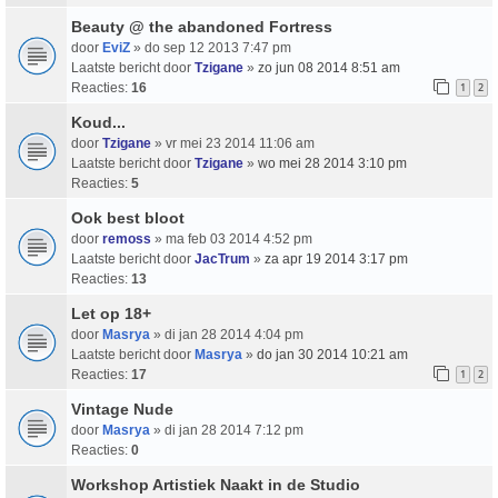
Beauty @ the abandoned Fortress
door
EviZ
» do sep 12 2013 7:47 pm
Laatste bericht door
Tzigane
»
zo jun 08 2014 8:51 am
Reacties:
16
1
2
Koud...
door
Tzigane
» vr mei 23 2014 11:06 am
Laatste bericht door
Tzigane
»
wo mei 28 2014 3:10 pm
Reacties:
5
Ook best bloot
door
remoss
» ma feb 03 2014 4:52 pm
Laatste bericht door
JacTrum
»
za apr 19 2014 3:17 pm
Reacties:
13
Let op 18+
door
Masrya
» di jan 28 2014 4:04 pm
Laatste bericht door
Masrya
»
do jan 30 2014 10:21 am
Reacties:
17
1
2
Vintage Nude
door
Masrya
» di jan 28 2014 7:12 pm
Reacties:
0
Workshop Artistiek Naakt in de Studio