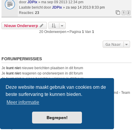
door
JDPix
» ma sep 09 2013 12:34 pm
Laatste bericht door
JDPix
»
za sep 14 2013 8:33 pm
Reacties:
23
1
2
Nieuw Onderwerp
20 Onderwerpen • Pagina
1
Van
1
Ga Naar
FORUMPERMISSIES
Je
kunt niet
nieuwe berichten plaatsen in dit forum
Je
kunt niet
reageren op onderwerpen in dit forum
Je
kunt niet
je eigen berichten wijzigen in dit forum
Je
kunt niet
je eigen berichten verwijderen in dit forum
Deze website maakt gebruik van cookies om de
Nikon Club Nederland - Team
beste surfervaring te kunnen bieden.
Forum
Contact
Meer informatie
Copyright © Nikon Club Nederland 2023
Begrepen!
Powered by
phpBB
® Forum Software © phpBB Limited
Style
we_universal
created by INVENTEA & v12mike
Privacy
Gebruikersvoorwaarden