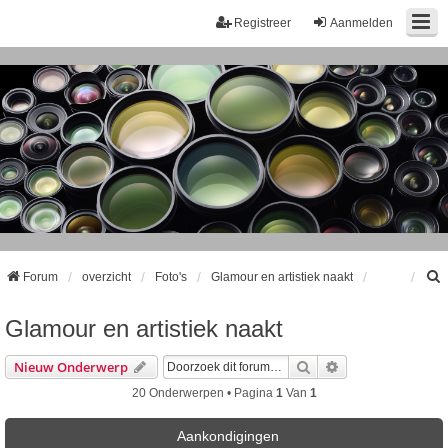
Registreer
Aanmelden
Forum
overzicht
Foto's
Glamour en artistiek naakt
Glamour en artistiek naakt
k
Zoek
Uitgebreid Zoeke
Nieuw Onderwerp
20 Onderwerpen • Pagina
1
Van
1
Aankondigingen