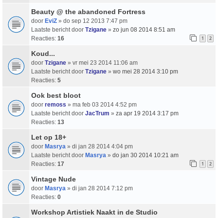
Beauty @ the abandoned Fortress
door
EviZ
» do sep 12 2013 7:47 pm
Laatste bericht door
Tzigane
»
zo jun 08 2014 8:51 am
Reacties:
16
1
2
Koud...
door
Tzigane
» vr mei 23 2014 11:06 am
Laatste bericht door
Tzigane
»
wo mei 28 2014 3:10 pm
Reacties:
5
Ook best bloot
door
remoss
» ma feb 03 2014 4:52 pm
Laatste bericht door
JacTrum
»
za apr 19 2014 3:17 pm
Reacties:
13
Let op 18+
door
Masrya
» di jan 28 2014 4:04 pm
Laatste bericht door
Masrya
»
do jan 30 2014 10:21 am
Reacties:
17
1
2
Vintage Nude
door
Masrya
» di jan 28 2014 7:12 pm
Reacties:
0
Workshop Artistiek Naakt in de Studio