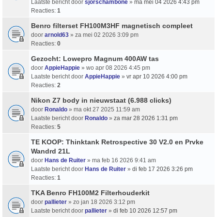
Laatste bericht door
sjorschambone
»
ma mei 04 2026 4:43 pm
Reacties:
1
Benro filterset FH100M3HF magnetisch compleet
door
arnold63
» za mei 02 2026 3:09 pm
Reacties:
0
Gezocht: Lowepro Magnum 400AW tas
door
AppieHappie
» wo apr 08 2026 4:45 pm
Laatste bericht door
AppieHappie
»
vr apr 10 2026 4:00 pm
Reacties:
2
Nikon Z7 body in nieuwstaat (6.988 clicks)
door
Ronaldo
» ma okt 27 2025 11:59 am
Laatste bericht door
Ronaldo
»
za mar 28 2026 1:31 pm
Reacties:
5
TE KOOP: Thinktank Retrospective 30 V2.0 en Prvke
Wandrd 21L
door
Hans de Ruiter
» ma feb 16 2026 9:41 am
Laatste bericht door
Hans de Ruiter
»
di feb 17 2026 3:26 pm
Reacties:
1
TKA Benro FH100M2 Filterhouderkit
door
pallieter
» zo jan 18 2026 3:12 pm
Laatste bericht door
pallieter
»
di feb 10 2026 12:57 pm