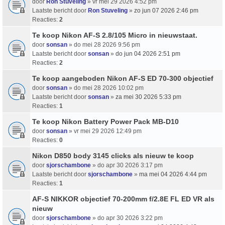
door
Ron Stuveling
» vr mei 29 2026 4:52 pm
Laatste bericht door
Ron Stuveling
»
zo jun 07 2026 2:46 pm
Reacties:
2
Te koop Nikon AF-S 2.8/105 Micro in nieuwstaat.
door
sonsan
» do mei 28 2026 9:56 pm
Laatste bericht door
sonsan
»
do jun 04 2026 2:51 pm
Reacties:
2
Te koop aangeboden Nikon AF-S ED 70-300 objectief
door
sonsan
» do mei 28 2026 10:02 pm
Laatste bericht door
sonsan
»
za mei 30 2026 5:33 pm
Reacties:
1
Te koop Nikon Battery Power Pack MB-D10
door
sonsan
» vr mei 29 2026 12:49 pm
Reacties:
0
Nikon D850 body 3145 clicks als nieuw te koop
door
sjorschambone
» do apr 30 2026 3:17 pm
Laatste bericht door
sjorschambone
»
ma mei 04 2026 4:44 pm
Reacties:
1
AF-S NIKKOR objectief 70-200mm f/2.8E FL ED VR als
nieuw
door
sjorschambone
» do apr 30 2026 3:22 pm