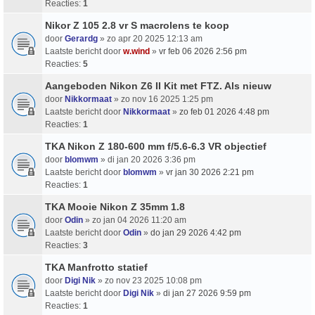
Reacties:
1
Nikor Z 105 2.8 vr S macrolens te koop
door
Gerardg
» zo apr 20 2025 12:13 am
Laatste bericht door
w.wind
»
vr feb 06 2026 2:56 pm
Reacties:
5
Aangeboden Nikon Z6 II Kit met FTZ. Als nieuw
door
Nikkormaat
» zo nov 16 2025 1:25 pm
Laatste bericht door
Nikkormaat
»
zo feb 01 2026 4:48 pm
Reacties:
1
TKA Nikon Z 180-600 mm f/5.6-6.3 VR objectief
door
blomwm
» di jan 20 2026 3:36 pm
Laatste bericht door
blomwm
»
vr jan 30 2026 2:21 pm
Reacties:
1
TKA Mooie Nikon Z 35mm 1.8
door
Odin
» zo jan 04 2026 11:20 am
Laatste bericht door
Odin
»
do jan 29 2026 4:42 pm
Reacties:
3
TKA Manfrotto statief
door
Digi Nik
» zo nov 23 2025 10:08 pm
Laatste bericht door
Digi Nik
»
di jan 27 2026 9:59 pm
Reacties:
1