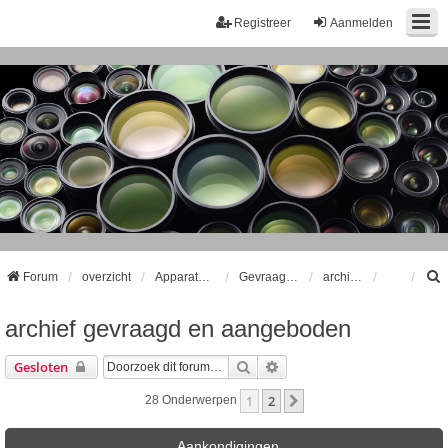
Registreer
Aanmelden
Forum
overzicht
Apparatuur
Gevraagd en aangeboden
archief gevraagd en aangeboden
archief gevraagd en aangeboden
k
Zoek
Uitgebreid Zoeken
Gesloten
1
2
Volgende
28 Onderwerpen
Aankondigingen