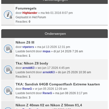
Forumregels
door
Highlander
» ma feb 01 2016 8:07 pm
Geplaatst in
Het Forum
Reacties:
0
Onderwerpen
Nikon Z6 III
door
vtpeters
» ma jul 13 2026 12:31 pm
Laatste bericht door
mqaa
»
di jul 14 2026 7:26 am
Reacties:
1
Tka: Nikon Z8 body
door
arnold63
» wo jun 17 2026 4:45 pm
Laatste bericht door
arnold63
»
do jun 25 2026 10:30 am
Reacties:
1
TKA: Sandisk 64GB Compactflash Extreme kaarten
door
ReneG
» vr jun 05 2026 12:09 am
Laatste bericht door
ReneG
»
ma jun 08 2026 3:17 pm
Reacties:
3
Nikon Z 40mm f/2 en Nikon Z 50mm f/1,4