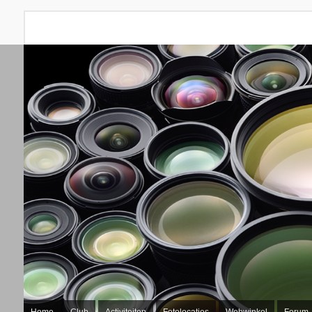
Home
Club
Activiteiten
Fotolocaties
Webwinkel
Forum