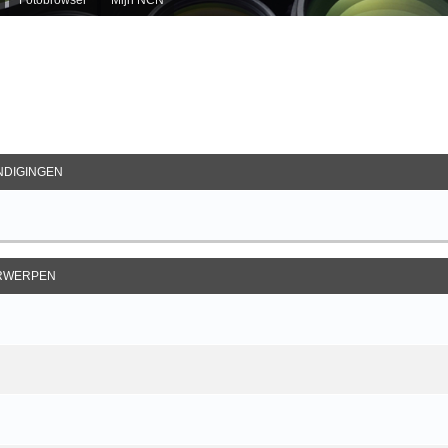
ebreid Zoeken
DIGINGEN
RWERPEN