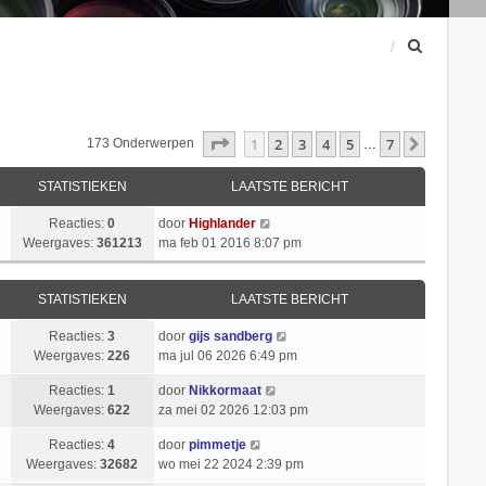
Z
o
e
k
Pagina
1
Van
7
1
2
3
4
5
7
Volgend
173 Onderwerpen
…
STATISTIEKEN
LAATSTE BERICHT
Reacties:
0
door
Highlander
Weergaves:
361213
ma feb 01 2016 8:07 pm
STATISTIEKEN
LAATSTE BERICHT
Reacties:
3
door
gijs sandberg
Weergaves:
226
ma jul 06 2026 6:49 pm
Reacties:
1
door
Nikkormaat
Weergaves:
622
za mei 02 2026 12:03 pm
Reacties:
4
door
pimmetje
Weergaves:
32682
wo mei 22 2024 2:39 pm