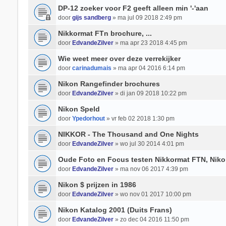
DP-12 zoeker voor F2 geeft alleen min '-'aan
door
gijs sandberg
» ma jul 09 2018 2:49 pm
Nikkormat FTn brochure, ...
door
EdvandeZilver
» ma apr 23 2018 4:45 pm
Wie weet meer over deze verrekijker
door
carinadumais
» ma apr 04 2016 6:14 pm
Nikon Rangefinder brochures
door
EdvandeZilver
» di jan 09 2018 10:22 pm
Nikon Speld
door
Ypedorhout
» vr feb 02 2018 1:30 pm
NIKKOR - The Thousand and One Nights
door
EdvandeZilver
» wo jul 30 2014 4:01 pm
Oude Foto en Focus testen Nikkormat FTN, Niko
door
EdvandeZilver
» ma nov 06 2017 4:39 pm
Nikon $ prijzen in 1986
door
EdvandeZilver
» wo nov 01 2017 10:00 pm
Nikon Katalog 2001 (Duits Frans)
door
EdvandeZilver
» zo dec 04 2016 11:50 pm