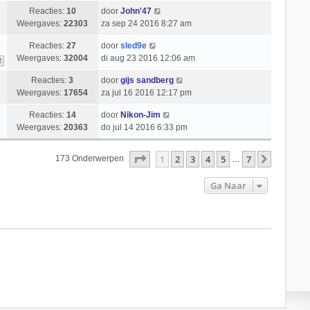
Reacties:
10
door
John'47
Weergaves:
22303
za sep 24 2016 8:27 am
Reacties:
27
door
sled9e
Weergaves:
32004
di aug 23 2016 12:06 am
2
Reacties:
3
door
gijs sandberg
Weergaves:
17654
za jul 16 2016 12:17 pm
Reacties:
14
door
Nikon-Jim
Weergaves:
20363
do jul 14 2016 6:33 pm
Pagina
1
Van
7
1
2
3
4
5
7
Volgend
173 Onderwerpen
…
Ga Naar