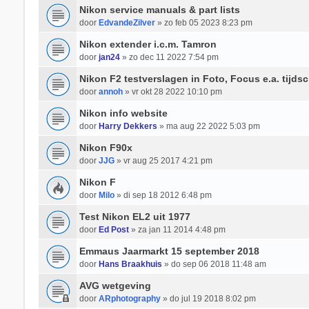
Nikon service manuals & part lists
door
EdvandeZilver
» zo feb 05 2023 8:23 pm
Nikon extender i.c.m. Tamron
door
jan24
» zo dec 11 2022 7:54 pm
Nikon F2 testverslagen in Foto, Focus e.a. tijdsc
door
annoh
» vr okt 28 2022 10:10 pm
Nikon info website
door
Harry Dekkers
» ma aug 22 2022 5:03 pm
Nikon F90x
door
JJG
» vr aug 25 2017 4:21 pm
Nikon F
door
Milo
» di sep 18 2012 6:48 pm
Test Nikon EL2 uit 1977
door
Ed Post
» za jan 11 2014 4:48 pm
Emmaus Jaarmarkt 15 september 2018
door
Hans Braakhuis
» do sep 06 2018 11:48 am
AVG wetgeving
door
ARphotography
» do jul 19 2018 8:02 pm