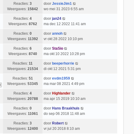
Reacties:
3
door
JessieJim1
Weergaves:
15842
wo mei 31 2023 6:55 am
Reacties:
4
door
jan24
Weergaves:
8762
ma dec 12 2022 11:41 am
Reacties:
0
door
annoh
Weergaves:
11392
vr okt 28 2022 10:10 pm
Reacties:
6
door
StaSio
Weergaves:
8740
ma okt 10 2022 10:28 pm
Reacties:
11
door
beeperhorrie
Weergaves:
21534
di okt 12 2021 5:31 pm
Reacties:
51
door
evdm1959
Weergaves:
53345
ma mar 08 2021 4:49 pm
4
Reacties:
4
door
Highlander
Weergaves:
20788
ma apr 15 2019 10:10 am
Reacties:
0
door
Hans Braakhuis
Weergaves:
11061
do sep 06 2018 11:48 am
Reacties:
3
door
Robert
Weergaves:
12400
vr jul 20 2018 8:10 am