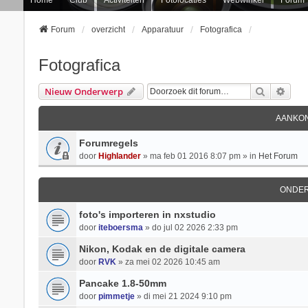
Forum
overzicht
Apparatuur
Fotografica
Fotografica
Zoek
Uitg
Nieuw Onderwerp
AANKON
Forumregels
door
Highlander
» ma feb 01 2016 8:07 pm » in
Het Forum
ONDE
foto's importeren in nxstudio
door
iteboersma
» do jul 02 2026 2:33 pm
Nikon, Kodak en de digitale camera
door
RVK
» za mei 02 2026 10:45 am
Pancake 1.8-50mm
door
pimmetje
» di mei 21 2024 9:10 pm