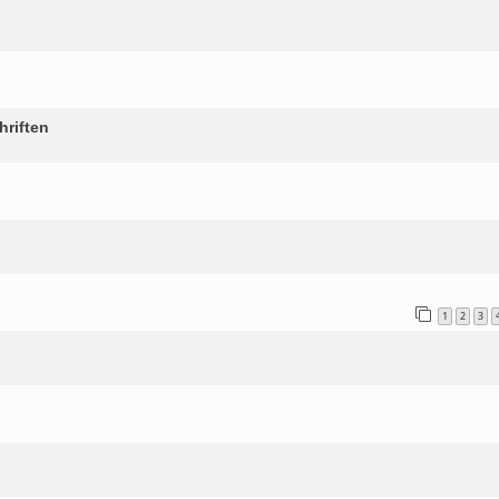
hriften
1
2
3