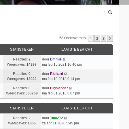
Z
o
e
k
1
2
3
Volgend
58 Onderwerpen
STATISTIEKEN
LAATSTE BERICHT
Reacties:
2
door
Emmie
Weergaves:
14997
ma feb 15 2021 10:46 pm
Reacties:
0
door
Richard
Weergaves:
13922
ma feb 19 2018 9:14 pm
Reacties:
0
door
Highlander
Weergaves:
363768
ma feb 01 2016 8:07 pm
STATISTIEKEN
LAATSTE BERICHT
Reacties:
2
door
TinoZ72
Weergaves:
1856
za apr 11 2026 5:45 pm