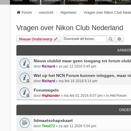
Forum
overzicht
Algemeen
Vragen over Nikon Club Nede
Vragen over Nikon Club Nederland
Zoek
Uitg
Nieuw Onderwerp
AANKON
Nieuw clublid maar geen toegang tot forum clubl
door
Richard
» zo jan 12 2020 5:45 pm
Wel op het NCN Forum kunnen inloggen, maar ni
door
Richard
» ma feb 19 2018 9:14 pm
Forumregels
door
Highlander
» ma feb 01 2016 8:07 pm » in
Het Forum
ONDE
lidmaatschapskaart
door
TinoZ72
» za apr 11 2026 5:04 pm