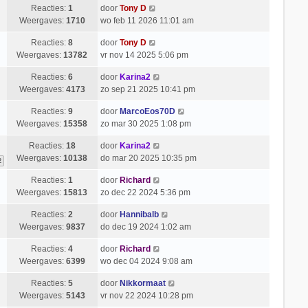
Reacties:
1
door
Tony D
Weergaves:
1710
wo feb 11 2026 11:01 am
Reacties:
8
door
Tony D
Weergaves:
13782
vr nov 14 2025 5:06 pm
Reacties:
6
door
Karina2
Weergaves:
4173
zo sep 21 2025 10:41 pm
Reacties:
9
door
MarcoEos70D
Weergaves:
15358
zo mar 30 2025 1:08 pm
Reacties:
18
door
Karina2
Weergaves:
10138
do mar 20 2025 10:35 pm
2
Reacties:
1
door
Richard
Weergaves:
15813
zo dec 22 2024 5:36 pm
Reacties:
2
door
Hannibalb
Weergaves:
9837
do dec 19 2024 1:02 am
Reacties:
4
door
Richard
Weergaves:
6399
wo dec 04 2024 9:08 am
Reacties:
5
door
Nikkormaat
Weergaves:
5143
vr nov 22 2024 10:28 pm