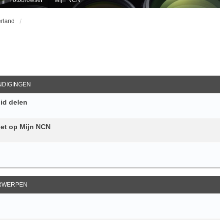
rland
ebreid Zoeken
DIGINGEN
id delen
et op Mijn NCN
RWERPEN