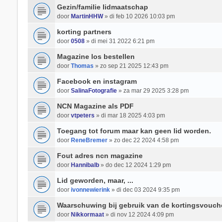
Gezin/familie lidmaatschap
door
MartinHHW
» di feb 10 2026 10:03 pm
korting partners
door
0508
» di mei 31 2022 6:21 pm
Magazine los bestellen
door
Thomas
» zo sep 21 2025 12:43 pm
Facebook en instagram
door
SalinaFotografie
» za mar 29 2025 3:28 pm
NCN Magazine als PDF
door
vtpeters
» di mar 18 2025 4:03 pm
Toegang tot forum maar kan geen lid worden.
door
ReneBremer
» zo dec 22 2024 4:58 pm
Fout adres ncn magazine
door
Hannibalb
» do dec 12 2024 1:29 pm
Lid geworden, maar, ...
door
ivonnewierink
» di dec 03 2024 9:35 pm
Waarschuwing bij gebruik van de kortingsvouch
door
Nikkormaat
» di nov 12 2024 4:09 pm