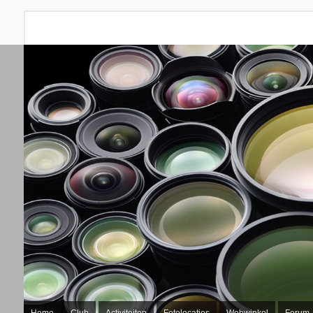
Home
Club
Activiteiten
Fotolocaties
Webwinkel
Forum