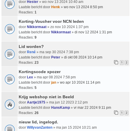
door
Hester
» wo nov 13 2024 10:40 am
Laatste bericht door
Henk
»
wo nov 13 2024 8:50 pm
Reacties:
1
Korting-Voucher voor NCN leden
door
Nikkormaat
» zo nov 10 2024 1:37 pm
Laatste bericht door
Nikkormaat
»
di nov 12 2024 1:31 pm
Reacties:
9
Lid worden?
door
René
» ma sep 30 2024 7:38 pm
Laatste bericht door
Peter
»
di okt 08 2024 10:14 pm
Reacties:
23
1
2
Kortingscode xpozer
door
Lex
» ma apr 08 2024 7:58 pm
Laatste bericht door
jan
»
wo apr 10 2024 11:14 pm
Reacties:
5
Krijg webshop niet in Beeld
door
Aartje1975
» ma jun 12 2023 2:12 pm
Laatste bericht door
HansKamp
»
vr mar 22 2024 9:11 pm
Reacties:
26
1
2
nieuw lid, ingelogd.
door
WillyvanZanten
» ma jan 15 2024 10:21 am