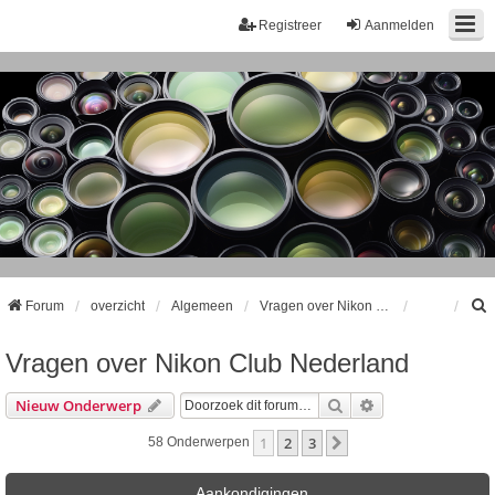
Registreer
Aanmelden
Forum
overzicht
Algemeen
Vragen over Nikon Club Nederland
Vragen over Nikon Club Nederland
k
Zoek
Uitgebreid Zoeke
Nieuw Onderwerp
1
2
3
Volgende
58 Onderwerpen
Aankondigingen