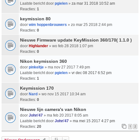
Laatste bericht door
pgielen
»
za mar 31 2018 10:52 am
Reacties:
1
keymission 80
door
wim hoppenbrouwers
» zo mar 25 2018 2:44 pm
Reacties:
0
Nieuwe Firmware update KeyMission 360/170( 1.1.0 )
door
Highlander
» wo feb 28 2018 1:07 pm
Reacties:
0
Nikon keymission 360
door
pinkeltje
» ma nov 27 2017 7:49 pm
Laatste bericht door
pgielen
»
vr dec 08 2017 6:52 pm
Reacties:
1
Keymission 170
door
Nard
» wo nov 15 2017 10:34 am
Reacties:
0
Nieuwe lijn camera's van Nikon
door
John'47
» ma feb 20 2017 8:05 am
Laatste bericht door
John'47
»
ma mei 15 2017 4:27 pm
Reacties:
20
1
2
Nieuw Onderwerp