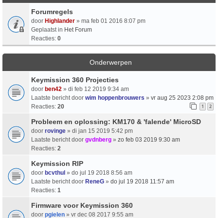
Forumregels
door
Highlander
» ma feb 01 2016 8:07 pm
Geplaatst in
Het Forum
Reacties:
0
Onderwerpen
Keymission 360 Projecties
door
ben42
» di feb 12 2019 9:34 am
Laatste bericht door
wim hoppenbrouwers
»
vr aug 25 2023 2:08 pm
Reacties:
20
1
2
Probleem en oplossing: KM170 & 'falende' MicroSD
door
rovinge
» di jan 15 2019 5:42 pm
Laatste bericht door
gvdnberg
»
zo feb 03 2019 9:30 am
Reacties:
2
Keymission RIP
door
bcvthul
» do jul 19 2018 8:56 am
Laatste bericht door
ReneG
»
do jul 19 2018 11:57 am
Reacties:
1
Firmware voor Keymission 360
door
pgielen
» vr dec 08 2017 9:55 am