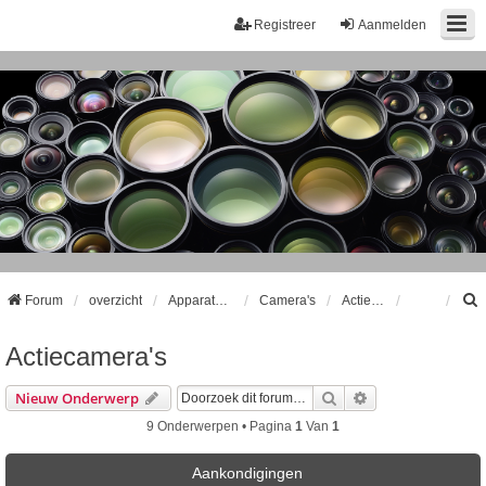
Registreer
Aanmelden
Forum
overzicht
Apparatuur
Camera's
Actiecamera's
Actiecamera's
k
Zoek
Uitgebreid Zoeke
Nieuw Onderwerp
9 Onderwerpen • Pagina
1
Van
1
Aankondigingen