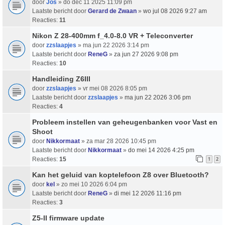
door
Jos
» do dec 11 2025 11:09 pm
Laatste bericht door
Gerard de Zwaan
»
wo jul 08 2026 9:27 am
Reacties:
11
Nikon Z 28-400mm f_4.0-8.0 VR + Teleconverter
door
zzslaapjes
» ma jun 22 2026 3:14 pm
Laatste bericht door
ReneG
»
za jun 27 2026 9:08 pm
Reacties:
10
Handleiding Z6III
door
zzslaapjes
» vr mei 08 2026 8:05 pm
Laatste bericht door
zzslaapjes
»
ma jun 22 2026 3:06 pm
Reacties:
4
Probleem instellen van geheugenbanken voor Vast en
Shoot
door
Nikkormaat
» za mar 28 2026 10:45 pm
Laatste bericht door
Nikkormaat
»
do mei 14 2026 4:25 pm
Reacties:
15
1
2
Kan het geluid van koptelefoon Z8 over Bluetooth?
door
kel
» zo mei 10 2026 6:04 pm
Laatste bericht door
ReneG
»
di mei 12 2026 11:16 pm
Reacties:
3
Z5-II firmware update