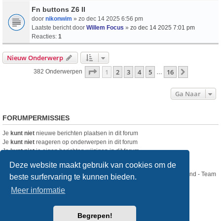
Fn buttons Z6 II
door
nikonwim
» zo dec 14 2025 6:56 pm
Laatste bericht door
Willem Focus
»
zo dec 14 2025 7:01 pm
Reacties:
1
Nieuw Onderwerp
Pagina
1
Van
16
1
2
3
4
5
16
Volgende
382 Onderwerpen
…
Ga Naar
FORUMPERMISSIES
Je
kunt niet
nieuwe berichten plaatsen in dit forum
Je
kunt niet
reageren op onderwerpen in dit forum
Je
kunt niet
je eigen berichten wijzigen in dit forum
Je
kunt niet
je eigen berichten verwijderen in dit forum
Deze website maakt gebruik van cookies om de
Nikon Club Nederland - Team
beste surfervaring te kunnen bieden.
Forum
Contact
Meer informatie
Copyright © Nikon Club Nederland 2023
Begrepen!
Powered by
phpBB
® Forum Software © phpBB Limited