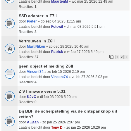
Laatste bericht door
MaartenM
»
wo mar 25 2026 12:49 am
Reacties:
1
SSD adapter in Z7ll
door
Pieter
» do sep 04 2025 11:15 am
Laatste bericht door
Fotowil
»
di mar 03 2026 5:51 pm
Reacties:
3
Vertrouwen in Z6ii
door
MartiNikon
» zo dec 28 2025 10:40 am
Laatste bericht door
Patrick
»
vr feb 27 2026 5:49 pm
Reacties:
37
1
2
3
geen objectief melding Z6II
door
Vincent74
» zo feb 15 2026 2:19 pm
Laatste bericht door
Vincent74
»
vr feb 27 2026 2:03 pm
Reacties:
4
Z 9 firmware versie 5.31
door
KJvO
» di feb 03 2026 5:20 pm
Reacties:
0
Bij BBF de scherpstelling via de ontspanknop uit
zetten?
door
A3jaan
» zo jan 25 2026 2:07 pm
Laatste bericht door
Tony D
»
zo jan 25 2026 10:26 pm