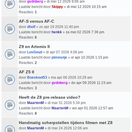
door
gvdnberg
» di mei 12 2026 9:06 am
Laatste bericht door
Skippy
»
di mei 12 2026 10:15 am
Reacties:
1
AF-S versus AF-C
door
dholf
» zo apr 19 2026 11:40 pm
Laatste bericht door
henkk
»
za mei 02 2026 7:36 pm
Reacties:
6
Z9 en Artemis II
door
LosGoud
» di apr 07 2026 4:06 pm
Laatste bericht door
pimmetje
»
vr apr 10 2026 1:15 pm
Reacties:
2
AF Z5 II
door
Boeskool53
» ma apr 06 2026 10:29 am
Laatste bericht door
gvdnberg
»
do apr 09 2026 11:23 am
Reacties:
3
Heeft de Z8 pre-release video?
door
MaartenM
» di mar 31 2026 5:34 pm
Laatste bericht door
MaartenM
»
wo apr 01 2026 12:57 am
Reacties:
8
Handmatig scherpstellen tijdens filmen met Z8
door
MaartenM
» di mar 24 2026 12:06 am