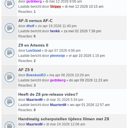
door
gvdnberg
» di mei 12 2026 9:06 am
Laatste bericht door
Skippy
»
di mei 12 2026 10:15 am
Reacties:
1
AF-S versus AF-C
door
dholf
» zo apr 19 2026 11:40 pm
Laatste bericht door
henkk
»
za mei 02 2026 7:36 pm
Reacties:
6
Z9 en Artemis II
door
LosGoud
» di apr 07 2026 4:06 pm
Laatste bericht door
pimmetje
»
vr apr 10 2026 1:15 pm
Reacties:
2
AF Z5 II
door
Boeskool53
» ma apr 06 2026 10:29 am
Laatste bericht door
gvdnberg
»
do apr 09 2026 11:23 am
Reacties:
3
Heeft de Z8 pre-release video?
door
MaartenM
» di mar 31 2026 5:34 pm
Laatste bericht door
MaartenM
»
wo apr 01 2026 12:57 am
Reacties:
8
Handmatig scherpstellen tijdens filmen met Z8
door
MaartenM
» di mar 24 2026 12:06 am