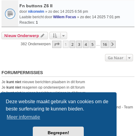
Fn buttons Z6 II
door
nikonwim
» zo dec 14 2025 6:56 pm
Laatste bericht door
Willem Focus
»
zo dec 14 2025 7:01 pm
Reacties:
1
Nieuw Onderwerp
Pagina
1
Van
16
1
2
3
4
5
16
Volgende
382 Onderwerpen
…
Ga Naar
FORUMPERMISSIES
Je
kunt niet
nieuwe berichten plaatsen in dit forum
Je
kunt niet
reageren op onderwerpen in dit forum
Je
kunt niet
je eigen berichten wijzigen in dit forum
Je
kunt niet
je eigen berichten verwijderen in dit forum
Deze website maakt gebruik van cookies om de
Nikon Club Nederland - Team
beste surfervaring te kunnen bieden.
Forum
Contact
Meer informatie
Copyright © Nikon Club Nederland 2023
Begrepen!
Powered by
phpBB
® Forum Software © phpBB Limited