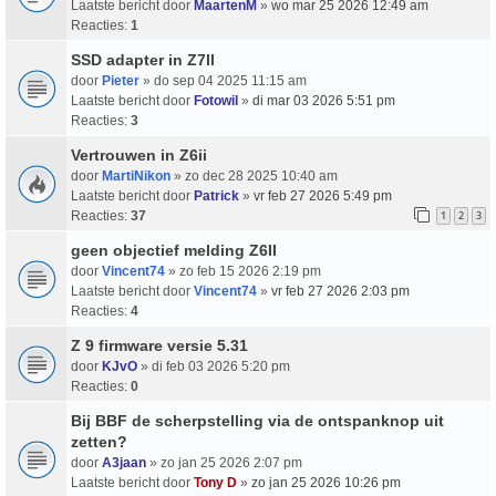
Laatste bericht door
MaartenM
»
wo mar 25 2026 12:49 am
Reacties:
1
SSD adapter in Z7ll
door
Pieter
» do sep 04 2025 11:15 am
Laatste bericht door
Fotowil
»
di mar 03 2026 5:51 pm
Reacties:
3
Vertrouwen in Z6ii
door
MartiNikon
» zo dec 28 2025 10:40 am
Laatste bericht door
Patrick
»
vr feb 27 2026 5:49 pm
Reacties:
37
1
2
3
geen objectief melding Z6II
door
Vincent74
» zo feb 15 2026 2:19 pm
Laatste bericht door
Vincent74
»
vr feb 27 2026 2:03 pm
Reacties:
4
Z 9 firmware versie 5.31
door
KJvO
» di feb 03 2026 5:20 pm
Reacties:
0
Bij BBF de scherpstelling via de ontspanknop uit
zetten?
door
A3jaan
» zo jan 25 2026 2:07 pm
Laatste bericht door
Tony D
»
zo jan 25 2026 10:26 pm