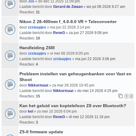
door
Jos
» do dec 11 2025 11:09 pm
Laatste bericht door
Gerard de Zwaan
»
wo jul 08 2026 9:27 am
Reacties:
11
Nikon Z 28-400mm f_4.0-8.0 VR + Teleconverter
door
zzslaapjes
» ma jun 22 2026 3:14 pm
Laatste bericht door
ReneG
»
za jun 27 2026 9:08 pm
Reacties:
10
Handleiding Z6III
door
zzslaapjes
» vr mei 08 2026 8:05 pm
Laatste bericht door
zzslaapjes
»
ma jun 22 2026 3:06 pm
Reacties:
4
Probleem instellen van geheugenbanken voor Vast en
Shoot
door
Nikkormaat
» za mar 28 2026 10:45 pm
Laatste bericht door
Nikkormaat
»
do mei 14 2026 4:25 pm
Reacties:
15
1
2
Kan het geluid van koptelefoon Z8 over Bluetooth?
door
kel
» zo mei 10 2026 6:04 pm
Laatste bericht door
ReneG
»
di mei 12 2026 11:16 pm
Reacties:
3
Z5-II firmware update