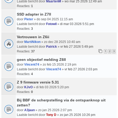
Laatste bericht door
MaartenM
»
wo mar 25 2026 12:49 am
Reacties:
1
SSD adapter in Z7ll
door
Pieter
» do sep 04 2025 11:15 am
Laatste bericht door
Fotowil
»
di mar 03 2026 5:51 pm
Reacties:
3
Vertrouwen in Z6ii
door
MartiNikon
» zo dec 28 2025 10:40 am
Laatste bericht door
Patrick
»
vr feb 27 2026 5:49 pm
Reacties:
37
1
2
3
geen objectief melding Z6II
door
Vincent74
» zo feb 15 2026 2:19 pm
Laatste bericht door
Vincent74
»
vr feb 27 2026 2:03 pm
Reacties:
4
Z 9 firmware versie 5.31
door
KJvO
» di feb 03 2026 5:20 pm
Reacties:
0
Bij BBF de scherpstelling via de ontspanknop uit
zetten?
door
A3jaan
» zo jan 25 2026 2:07 pm
Laatste bericht door
Tony D
»
zo jan 25 2026 10:26 pm