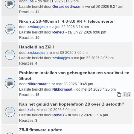
door
Jos
» do dec 11 2025 11:09 pm
Laatste bericht door
Gerard de Zwaan
»
wo jul 08 2026 9:27 am
Reacties:
11
Nikon Z 28-400mm f_4.0-8.0 VR + Teleconverter
door
zzslaapjes
» ma jun 22 2026 3:14 pm
Laatste bericht door
ReneG
»
za jun 27 2026 9:08 pm
Reacties:
10
Handleiding Z6III
door
zzslaapjes
» vr mei 08 2026 8:05 pm
Laatste bericht door
zzslaapjes
»
ma jun 22 2026 3:06 pm
Reacties:
4
Probleem instellen van geheugenbanken voor Vast en
Shoot
door
Nikkormaat
» za mar 28 2026 10:45 pm
Laatste bericht door
Nikkormaat
»
do mei 14 2026 4:25 pm
Reacties:
15
1
2
Kan het geluid van koptelefoon Z8 over Bluetooth?
door
kel
» zo mei 10 2026 6:04 pm
Laatste bericht door
ReneG
»
di mei 12 2026 11:16 pm
Reacties:
3
Z5-II firmware update