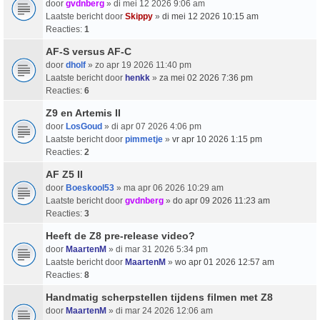
door
gvdnberg
» di mei 12 2026 9:06 am
Laatste bericht door
Skippy
»
di mei 12 2026 10:15 am
Reacties:
1
AF-S versus AF-C
door
dholf
» zo apr 19 2026 11:40 pm
Laatste bericht door
henkk
»
za mei 02 2026 7:36 pm
Reacties:
6
Z9 en Artemis II
door
LosGoud
» di apr 07 2026 4:06 pm
Laatste bericht door
pimmetje
»
vr apr 10 2026 1:15 pm
Reacties:
2
AF Z5 II
door
Boeskool53
» ma apr 06 2026 10:29 am
Laatste bericht door
gvdnberg
»
do apr 09 2026 11:23 am
Reacties:
3
Heeft de Z8 pre-release video?
door
MaartenM
» di mar 31 2026 5:34 pm
Laatste bericht door
MaartenM
»
wo apr 01 2026 12:57 am
Reacties:
8
Handmatig scherpstellen tijdens filmen met Z8
door
MaartenM
» di mar 24 2026 12:06 am