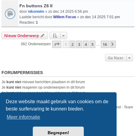
Fn buttons Z6 II
door
nikonwim
» zo dec 14 2025 6:56 pm
Laatste bericht door
Willem Focus
»
zo dec 14 2025 7:01 pm
Reacties:
1
Nieuw Onderwerp
Pagina
1
Van
16
1
2
3
4
5
16
Volgende
382 Onderwerpen
…
Ga Naar
FORUMPERMISSIES
Je
kunt niet
nieuwe berichten plaatsen in dit forum
Je
kunt niet
reageren op onderwerpen in dit forum
Je
kunt niet
je eigen berichten wijzigen in dit forum
Je
kunt niet
je eigen berichten verwijderen in dit forum
Deze website maakt gebruik van cookies om de
Nikon Club Nederland - Team
beste surfervaring te kunnen bieden.
Forum
Contact
Meer informatie
Copyright © Nikon Club Nederland 2023
Begrepen!
Powered by
phpBB
® Forum Software © phpBB Limited