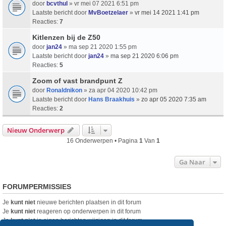
door
bcvthul
» vr mei 07 2021 6:51 pm
Laatste bericht door
MvBoetzelaer
»
vr mei 14 2021 1:41 pm
Reacties:
7
Kitlenzen bij de Z50
door
jan24
» ma sep 21 2020 1:55 pm
Laatste bericht door
jan24
»
ma sep 21 2020 6:06 pm
Reacties:
5
Zoom of vast brandpunt Z
door
Ronaldnikon
» za apr 04 2020 10:42 pm
Laatste bericht door
Hans Braakhuis
»
zo apr 05 2020 7:35 am
Reacties:
2
Nieuw Onderwerp
16 Onderwerpen • Pagina
1
Van
1
Ga Naar
FORUMPERMISSIES
Je
kunt niet
nieuwe berichten plaatsen in dit forum
Je
kunt niet
reageren op onderwerpen in dit forum
Je
kunt niet
je eigen berichten wijzigen in dit forum