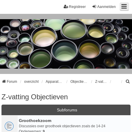
Registreer
Aanmelden
Forum
overzicht
Apparatuur
Objectieven
Z-vatting Objectieven
Z-vatting Objectieven
k
Subforums
Groothoekzoom
Discussies over groothoek objectieven zoals de 14-24
Onderwerpen:
9