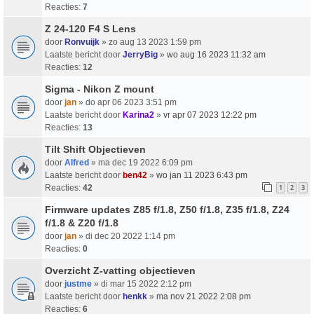
Reacties:
7
Z 24-120 F4 S Lens
door
Ronvuijk
» zo aug 13 2023 1:59 pm
Laatste bericht door
JerryBig
»
wo aug 16 2023 11:32 am
Reacties:
12
Sigma - Nikon Z mount
door
jan
» do apr 06 2023 3:51 pm
Laatste bericht door
Karina2
»
vr apr 07 2023 12:22 pm
Reacties:
13
Tilt Shift Objectieven
door
Alfred
» ma dec 19 2022 6:09 pm
Laatste bericht door
ben42
»
wo jan 11 2023 6:43 pm
Reacties:
42
1
2
3
Firmware updates Z85 f/1.8, Z50 f/1.8, Z35 f/1.8, Z24
f/1.8 & Z20 f/1.8
door
jan
» di dec 20 2022 1:14 pm
Reacties:
0
Overzicht Z-vatting objectieven
door
justme
» di mar 15 2022 2:12 pm
Laatste bericht door
henkk
»
ma nov 21 2022 2:08 pm
Reacties:
6