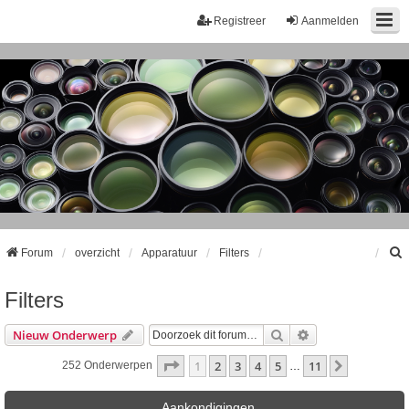
Registreer
Aanmelden
Forum
overzicht
Apparatuur
Filters
Filters
k
Zoek
Uitgebreid Zoeke
Nieuw Onderwerp
Pagina
1
Van
11
1
2
3
4
5
11
Volgende
252 Onderwerpen
…
Aankondigingen