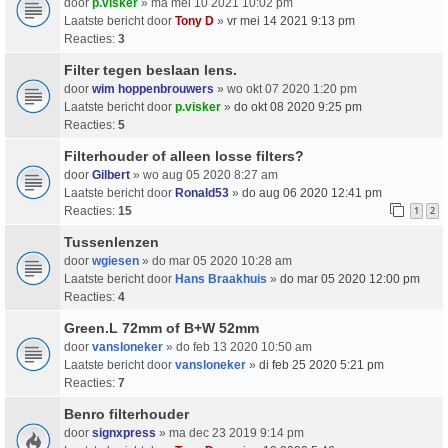
door
p.visker
» ma mei 10 2021 10:02 pm
Laatste bericht door
Tony D
»
vr mei 14 2021 9:13 pm
Reacties:
3
Filter tegen beslaan lens.
door
wim hoppenbrouwers
» wo okt 07 2020 1:20 pm
Laatste bericht door
p.visker
»
do okt 08 2020 9:25 pm
Reacties:
5
Filterhouder of alleen losse filters?
door
Gilbert
» wo aug 05 2020 8:27 am
Laatste bericht door
Ronald53
»
do aug 06 2020 12:41 pm
Reacties:
15
1
2
Tussenlenzen
door
wgiesen
» do mar 05 2020 10:28 am
Laatste bericht door
Hans Braakhuis
»
do mar 05 2020 12:00 pm
Reacties:
4
Green.L 72mm of B+W 52mm
door
vansloneker
» do feb 13 2020 10:50 am
Laatste bericht door
vansloneker
»
di feb 25 2020 5:21 pm
Reacties:
7
Benro filterhouder
door
signxpress
» ma dec 23 2019 9:14 pm