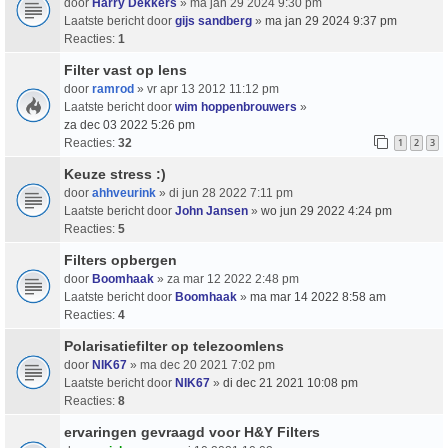
door
Harry Dekkers
» ma jan 29 2024 9:30 pm
Laatste bericht door
gijs sandberg
»
ma jan 29 2024 9:37 pm
Reacties:
1
Filter vast op lens
door
ramrod
» vr apr 13 2012 11:12 pm
Laatste bericht door
wim hoppenbrouwers
»
za dec 03 2022 5:26 pm
Reacties:
32
1
2
3
Keuze stress :)
door
ahhveurink
» di jun 28 2022 7:11 pm
Laatste bericht door
John Jansen
»
wo jun 29 2022 4:24 pm
Reacties:
5
Filters opbergen
door
Boomhaak
» za mar 12 2022 2:48 pm
Laatste bericht door
Boomhaak
»
ma mar 14 2022 8:58 am
Reacties:
4
Polarisatiefilter op telezoomlens
door
NIK67
» ma dec 20 2021 7:02 pm
Laatste bericht door
NIK67
»
di dec 21 2021 10:08 pm
Reacties:
8
ervaringen gevraagd voor H&Y Filters