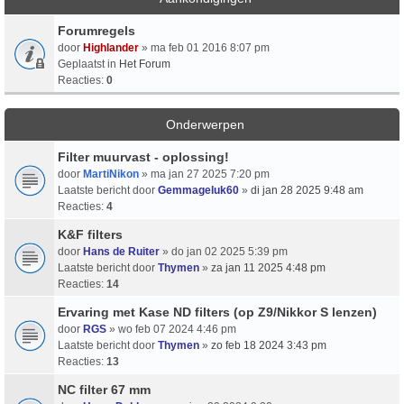
Forumregels
door
Highlander
» ma feb 01 2016 8:07 pm
Geplaatst in
Het Forum
Reacties:
0
Onderwerpen
Filter muurvast - oplossing!
door
MartiNikon
» ma jan 27 2025 7:20 pm
Laatste bericht door
Gemmageluk60
»
di jan 28 2025 9:48 am
Reacties:
4
K&F filters
door
Hans de Ruiter
» do jan 02 2025 5:39 pm
Laatste bericht door
Thymen
»
za jan 11 2025 4:48 pm
Reacties:
14
Ervaring met Kase ND filters (op Z9/Nikkor S lenzen)
door
RGS
» wo feb 07 2024 4:46 pm
Laatste bericht door
Thymen
»
zo feb 18 2024 3:43 pm
Reacties:
13
NC filter 67 mm