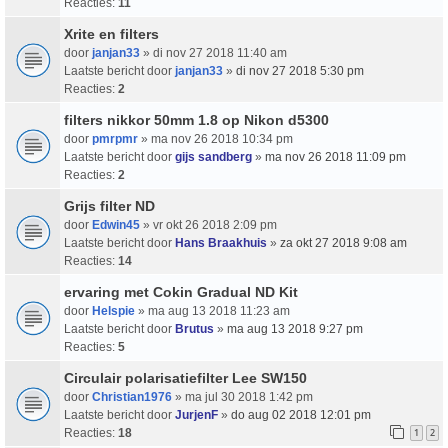
Reacties:
11
Xrite en filters
door
janjan33
» di nov 27 2018 11:40 am
Laatste bericht door
janjan33
»
di nov 27 2018 5:30 pm
Reacties:
2
filters nikkor 50mm 1.8 op Nikon d5300
door
pmrpmr
» ma nov 26 2018 10:34 pm
Laatste bericht door
gijs sandberg
»
ma nov 26 2018 11:09 pm
Reacties:
2
Grijs filter ND
door
Edwin45
» vr okt 26 2018 2:09 pm
Laatste bericht door
Hans Braakhuis
»
za okt 27 2018 9:08 am
Reacties:
14
ervaring met Cokin Gradual ND Kit
door
Helspie
» ma aug 13 2018 11:23 am
Laatste bericht door
Brutus
»
ma aug 13 2018 9:27 pm
Reacties:
5
Circulair polarisatiefilter Lee SW150
door
Christian1976
» ma jul 30 2018 1:42 pm
Laatste bericht door
JurjenF
»
do aug 02 2018 12:01 pm
Reacties:
18
1
2