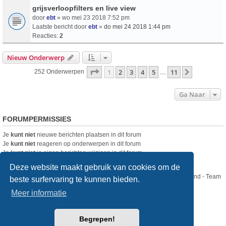
grijsverloopfilters en live view
door
ebt
» wo mei 23 2018 7:52 pm
Laatste bericht door
ebt
»
do mei 24 2018 1:44 pm
Reacties:
2
Nieuw Onderwerp
Pagina
1
Van
11
1
2
3
4
5
11
Volgende
252 Onderwerpen
…
Ga Naar
FORUMPERMISSIES
Je
kunt niet
nieuwe berichten plaatsen in dit forum
Je
kunt niet
reageren op onderwerpen in dit forum
Je
kunt niet
je eigen berichten wijzigen in dit forum
Je
kunt niet
je eigen berichten verwijderen in dit forum
Deze website maakt gebruik van cookies om de
Nikon Club Nederland - Team
beste surfervaring te kunnen bieden.
Forum
Contact
Meer informatie
Copyright © Nikon Club Nederland 2023
Begrepen!
Powered by
phpBB
® Forum Software © phpBB Limited