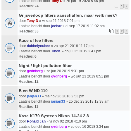
Laatste bericht door
Tony D
»
zo jan 19 2020 5:46 pm
Reacties:
24
1
2
Grijsverloop filters aanschaffen, maar welk merk?
door
Tony D
» vr sep 21 2018 7:01 pm
Laatste bericht door
joebar
»
di sep 17 2019 11:02 pm
Reacties:
33
1
2
3
Kase of lee filters
door
dubbelyoubee
» za apr 21 2018 11:17 pm
Laatste bericht door
TinoK
»
do jul 25 2019 2:41 pm
Reacties:
6
Night / light pollution filter
door
gvdnberg
» zo jan 20 2019 9:31 pm
Laatste bericht door
gvdnberg
»
wo jan 23 2019 8:51 pm
Reacties:
12
B en W ND 110
door
janjan33
» ma nov 26 2018 2:53 pm
Laatste bericht door
janjan33
»
zo dec 23 2018 12:38 am
Reacties:
11
Kase K170 Systeen Nikon 14-24 2.8
door
Ronald Jan
» vr nov 02 2018 4:10 pm
Laatste bericht door
gvdnberg
»
zo dec 16 2018 3:34 pm