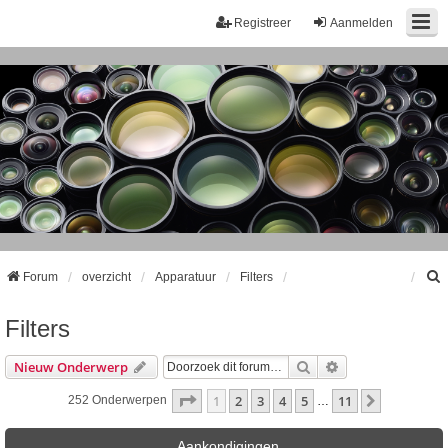
Registreer
Aanmelden
Forum
overzicht
Apparatuur
Filters
Filters
k
Zoek
Uitgebreid Zoeke
Nieuw Onderwerp
Pagina
1
Van
11
1
2
3
4
5
11
Volgende
252 Onderwerpen
…
Aankondigingen