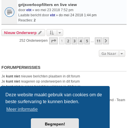
grijsverloopfilters en live view
door
ebt
» wo mei 23 2018 7:52 pm
Laatste bericht door
ebt
»
do mei 24 2018 1:44 pm
Reacties:
2
Nieuw Onderwerp
Pagina
1
Van
11
1
2
3
4
5
11
Volgende
252 Onderwerpen
…
Ga Naar
FORUMPERMISSIES
Je
kunt niet
nieuwe berichten plaatsen in dit forum
Je
kunt niet
reageren op onderwerpen in dit forum
Je
kunt niet
je eigen berichten wijzigen in dit forum
Je
kunt niet
je eigen berichten verwijderen in dit forum
Deze website maakt gebruik van cookies om de
Nikon Club Nederland - Team
beste surfervaring te kunnen bieden.
Forum
Contact
Meer informatie
Copyright © Nikon Club Nederland 2023
Begrepen!
Powered by
phpBB
® Forum Software © phpBB Limited