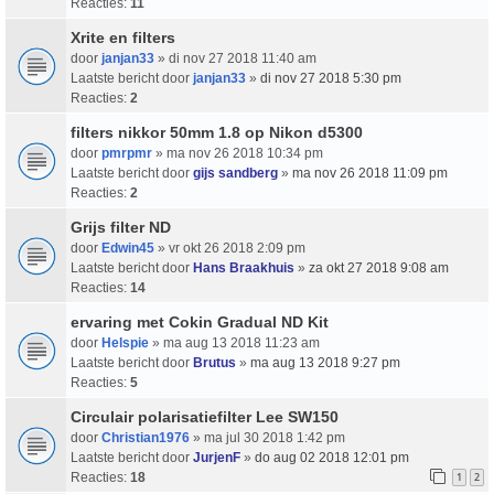
Reacties:
11
Xrite en filters
door
janjan33
» di nov 27 2018 11:40 am
Laatste bericht door
janjan33
»
di nov 27 2018 5:30 pm
Reacties:
2
filters nikkor 50mm 1.8 op Nikon d5300
door
pmrpmr
» ma nov 26 2018 10:34 pm
Laatste bericht door
gijs sandberg
»
ma nov 26 2018 11:09 pm
Reacties:
2
Grijs filter ND
door
Edwin45
» vr okt 26 2018 2:09 pm
Laatste bericht door
Hans Braakhuis
»
za okt 27 2018 9:08 am
Reacties:
14
ervaring met Cokin Gradual ND Kit
door
Helspie
» ma aug 13 2018 11:23 am
Laatste bericht door
Brutus
»
ma aug 13 2018 9:27 pm
Reacties:
5
Circulair polarisatiefilter Lee SW150
door
Christian1976
» ma jul 30 2018 1:42 pm
Laatste bericht door
JurjenF
»
do aug 02 2018 12:01 pm
Reacties:
18
1
2