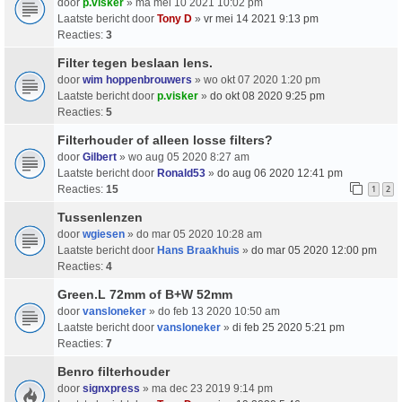
door
p.visker
» ma mei 10 2021 10:02 pm
Laatste bericht door
Tony D
»
vr mei 14 2021 9:13 pm
Reacties:
3
Filter tegen beslaan lens.
door
wim hoppenbrouwers
» wo okt 07 2020 1:20 pm
Laatste bericht door
p.visker
»
do okt 08 2020 9:25 pm
Reacties:
5
Filterhouder of alleen losse filters?
door
Gilbert
» wo aug 05 2020 8:27 am
Laatste bericht door
Ronald53
»
do aug 06 2020 12:41 pm
Reacties:
15
1
2
Tussenlenzen
door
wgiesen
» do mar 05 2020 10:28 am
Laatste bericht door
Hans Braakhuis
»
do mar 05 2020 12:00 pm
Reacties:
4
Green.L 72mm of B+W 52mm
door
vansloneker
» do feb 13 2020 10:50 am
Laatste bericht door
vansloneker
»
di feb 25 2020 5:21 pm
Reacties:
7
Benro filterhouder
door
signxpress
» ma dec 23 2019 9:14 pm