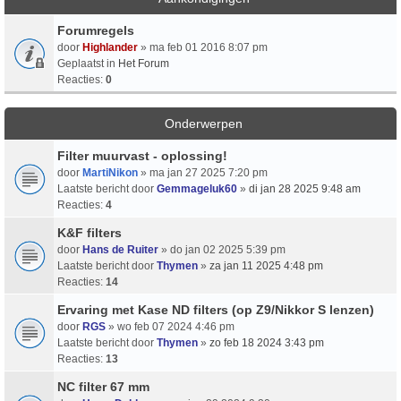
Forumregels
door
Highlander
» ma feb 01 2016 8:07 pm
Geplaatst in
Het Forum
Reacties:
0
Onderwerpen
Filter muurvast - oplossing!
door
MartiNikon
» ma jan 27 2025 7:20 pm
Laatste bericht door
Gemmageluk60
»
di jan 28 2025 9:48 am
Reacties:
4
K&F filters
door
Hans de Ruiter
» do jan 02 2025 5:39 pm
Laatste bericht door
Thymen
»
za jan 11 2025 4:48 pm
Reacties:
14
Ervaring met Kase ND filters (op Z9/Nikkor S lenzen)
door
RGS
» wo feb 07 2024 4:46 pm
Laatste bericht door
Thymen
»
zo feb 18 2024 3:43 pm
Reacties:
13
NC filter 67 mm