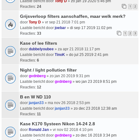
Laatste bericht door
Tony D
»
zo jan 19 2020 5:46 pm
Reacties:
24
1
2
Grijsverloop filters aanschaffen, maar welk merk?
door
Tony D
» vr sep 21 2018 7:01 pm
Laatste bericht door
joebar
»
di sep 17 2019 11:02 pm
Reacties:
33
1
2
3
Kase of lee filters
door
dubbelyoubee
» za apr 21 2018 11:17 pm
Laatste bericht door
TinoK
»
do jul 25 2019 2:41 pm
Reacties:
6
Night / light pollution filter
door
gvdnberg
» zo jan 20 2019 9:31 pm
Laatste bericht door
gvdnberg
»
wo jan 23 2019 8:51 pm
Reacties:
12
B en W ND 110
door
janjan33
» ma nov 26 2018 2:53 pm
Laatste bericht door
janjan33
»
zo dec 23 2018 12:38 am
Reacties:
11
Kase K170 Systeen Nikon 14-24 2.8
door
Ronald Jan
» vr nov 02 2018 4:10 pm
Laatste bericht door
gvdnberg
»
zo dec 16 2018 3:34 pm