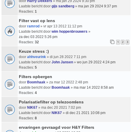
door
Harry Dekkers
» ma jan 29 2024 9:30 pm
Laatste bericht door
gijs sandberg
»
ma jan 29 2024 9:37 pm
Reacties:
1
Filter vast op lens
door
ramrod
» vr apr 13 2012 11:12 pm
Laatste bericht door
wim hoppenbrouwers
»
za dec 03 2022 5:26 pm
Reacties:
32
1
2
3
Keuze stress :)
door
ahhveurink
» di jun 28 2022 7:11 pm
Laatste bericht door
John Jansen
»
wo jun 29 2022 4:24 pm
Reacties:
5
Filters opbergen
door
Boomhaak
» za mar 12 2022 2:48 pm
Laatste bericht door
Boomhaak
»
ma mar 14 2022 8:58 am
Reacties:
4
Polarisatiefilter op telezoomlens
door
NIK67
» ma dec 20 2021 7:02 pm
Laatste bericht door
NIK67
»
di dec 21 2021 10:08 pm
Reacties:
8
ervaringen gevraagd voor H&Y Filters