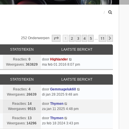
Z
o
e
k
Pagina
1
Van
11
1
2
3
4
5
11
Volgend
252 Onderwerpen
…
STATISTIEKEN
LAATSTE BERICHT
Reacties:
0
door
Highlander
Weergaves:
363829
ma feb 01 2016 8:07 pm
STATISTIEKEN
LAATSTE BERICHT
Reacties:
4
door
Gemmageluk60
Weergaves:
26639
di jan 28 2025 9:48 am
Reacties:
14
door
Thymen
Weergaves:
9515
za jan 11 2025 4:48 pm
Reacties:
13
door
Thymen
Weergaves:
14296
zo feb 18 2024 3:43 pm