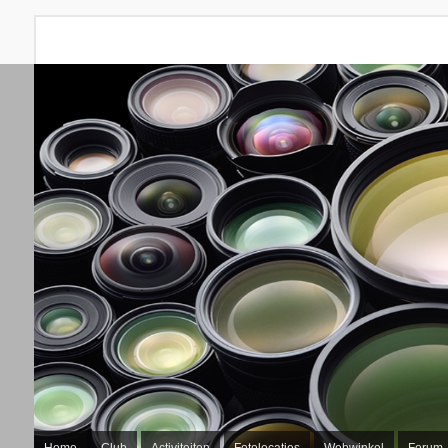
Home
Club
Activiteiten
Fotolocaties
Webwinkel
Forum