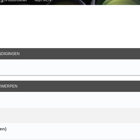
ebreid Zoeken
DIGINGEN
RWERPEN
zen)