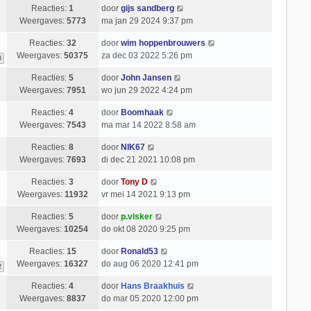
Reacties:
1
door
gijs sandberg
Weergaves:
5773
ma jan 29 2024 9:37 pm
Reacties:
32
door
wim hoppenbrouwers
Weergaves:
50375
za dec 03 2022 5:26 pm
3
Reacties:
5
door
John Jansen
Weergaves:
7951
wo jun 29 2022 4:24 pm
Reacties:
4
door
Boomhaak
Weergaves:
7543
ma mar 14 2022 8:58 am
Reacties:
8
door
NIK67
Weergaves:
7693
di dec 21 2021 10:08 pm
Reacties:
3
door
Tony D
Weergaves:
11932
vr mei 14 2021 9:13 pm
Reacties:
5
door
p.visker
Weergaves:
10254
do okt 08 2020 9:25 pm
Reacties:
15
door
Ronald53
Weergaves:
16327
do aug 06 2020 12:41 pm
2
Reacties:
4
door
Hans Braakhuis
Weergaves:
8837
do mar 05 2020 12:00 pm