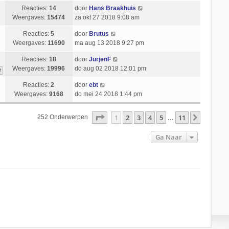
Reacties:
14
door
Hans Braakhuis
Weergaves:
15474
za okt 27 2018 9:08 am
Reacties:
5
door
Brutus
Weergaves:
11690
ma aug 13 2018 9:27 pm
Reacties:
18
door
JurjenF
Weergaves:
19996
do aug 02 2018 12:01 pm
2
Reacties:
2
door
ebt
Weergaves:
9168
do mei 24 2018 1:44 pm
Pagina
1
Van
11
1
2
3
4
5
11
Volgend
252 Onderwerpen
…
Ga Naar