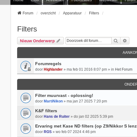
Forum
overzicht
Apparatuur
Filters
Filters
Zoek
Uitg
Nieuw Onderwerp
AANKON
Forumregels
door
Highlander
» ma feb 01 2016 8:07 pm » in
Het Forum
ONDE
Filter muurvast - oplossing!
door
MartiNikon
» ma jan 27 2025 7:20 pm
K&F filters
door
Hans de Ruiter
» do jan 02 2025 5:39 pm
Ervaring met Kase ND filters (op Z9/Nikkor S len
door
RGS
» wo feb 07 2024 4:46 pm