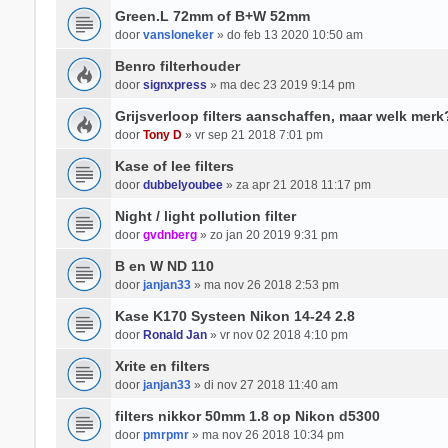
Green.L 72mm of B+W 52mm
door
vansloneker
» do feb 13 2020 10:50 am
Benro filterhouder
door
signxpress
» ma dec 23 2019 9:14 pm
Grijsverloop filters aanschaffen, maar welk merk
door
Tony D
» vr sep 21 2018 7:01 pm
Kase of lee filters
door
dubbelyoubee
» za apr 21 2018 11:17 pm
Night / light pollution filter
door
gvdnberg
» zo jan 20 2019 9:31 pm
B en W ND 110
door
janjan33
» ma nov 26 2018 2:53 pm
Kase K170 Systeen Nikon 14-24 2.8
door
Ronald Jan
» vr nov 02 2018 4:10 pm
Xrite en filters
door
janjan33
» di nov 27 2018 11:40 am
filters nikkor 50mm 1.8 op Nikon d5300
door
pmrpmr
» ma nov 26 2018 10:34 pm