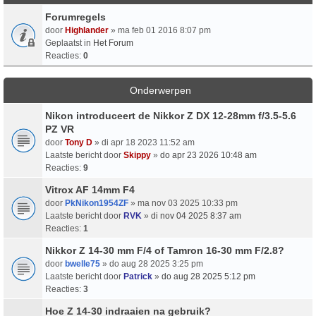
Forumregels
door
Highlander
» ma feb 01 2016 8:07 pm
Geplaatst in
Het Forum
Reacties:
0
Onderwerpen
Nikon introduceert de Nikkor Z DX 12-28mm f/3.5-5.6
PZ VR
door
Tony D
» di apr 18 2023 11:52 am
Laatste bericht door
Skippy
»
do apr 23 2026 10:48 am
Reacties:
9
Vitrox AF 14mm F4
door
PkNikon1954ZF
» ma nov 03 2025 10:33 pm
Laatste bericht door
RVK
»
di nov 04 2025 8:37 am
Reacties:
1
Nikkor Z 14-30 mm F/4 of Tamron 16-30 mm F/2.8?
door
bwelle75
» do aug 28 2025 3:25 pm
Laatste bericht door
Patrick
»
do aug 28 2025 5:12 pm
Reacties:
3
Hoe Z 14-30 indraaien na gebruik?