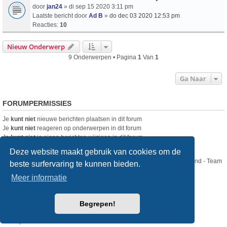
door
jan24
» di sep 15 2020 3:11 pm
Laatste bericht door
Ad B
»
do dec 03 2020 12:53 pm
Reacties:
10
Nieuw Onderwerp
9 Onderwerpen • Pagina
1
Van
1
Ga Naar
FORUMPERMISSIES
Je
kunt niet
nieuwe berichten plaatsen in dit forum
Je
kunt niet
reageren op onderwerpen in dit forum
Je
kunt niet
je eigen berichten wijzigen in dit forum
Je
kunt niet
je eigen berichten verwijderen in dit forum
Deze website maakt gebruik van cookies om de
Nikon Club Nederland - Team
beste surfervaring te kunnen bieden.
Forum
Contact
Meer informatie
Copyright © Nikon Club Nederland 2023
Begrepen!
Powered by
phpBB
® Forum Software © phpBB Limited
Style
we_universal
created by INVENTEA & v12mike
Privacy
Gebruikersvoorwaarden