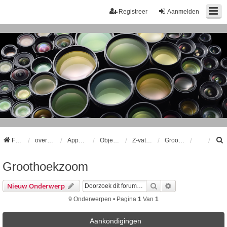
Registreer
Aanmelden
Forum
overzicht
Apparatuur
Objectieven
Z-vatting Objectieven
Groothoekzoom
Groothoekzoom
k
Zoek
Uitgebreid Zoeke
Nieuw Onderwerp
9 Onderwerpen • Pagina
1
Van
1
Aankondigingen