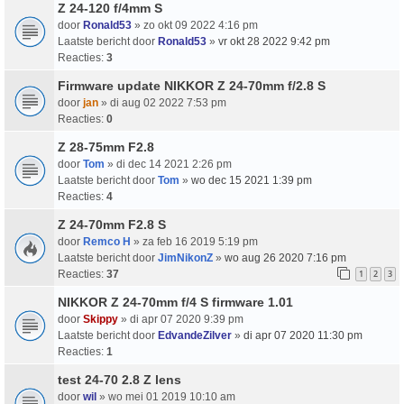
Z 24-120 f/4mm S
door
Ronald53
» zo okt 09 2022 4:16 pm
Laatste bericht door
Ronald53
»
vr okt 28 2022 9:42 pm
Reacties:
3
Firmware update NIKKOR Z 24-70mm f/2.8 S
door
jan
» di aug 02 2022 7:53 pm
Reacties:
0
Z 28-75mm F2.8
door
Tom
» di dec 14 2021 2:26 pm
Laatste bericht door
Tom
»
wo dec 15 2021 1:39 pm
Reacties:
4
Z 24-70mm F2.8 S
door
Remco H
» za feb 16 2019 5:19 pm
Laatste bericht door
JimNikonZ
»
wo aug 26 2020 7:16 pm
Reacties:
37
1
2
3
NIKKOR Z 24-70mm f/4 S firmware 1.01
door
Skippy
» di apr 07 2020 9:39 pm
Laatste bericht door
EdvandeZilver
»
di apr 07 2020 11:30 pm
Reacties:
1
test 24-70 2.8 Z lens
door
wil
» wo mei 01 2019 10:10 am