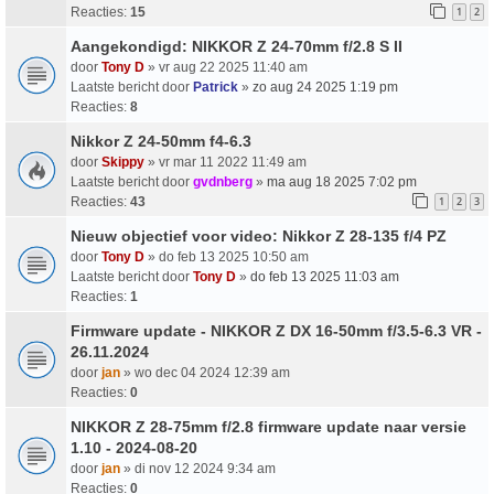
Reacties:
15
1
2
Aangekondigd: NIKKOR Z 24-70mm f/2.8 S II
door
Tony D
» vr aug 22 2025 11:40 am
Laatste bericht door
Patrick
»
zo aug 24 2025 1:19 pm
Reacties:
8
Nikkor Z 24-50mm f4-6.3
door
Skippy
» vr mar 11 2022 11:49 am
Laatste bericht door
gvdnberg
»
ma aug 18 2025 7:02 pm
Reacties:
43
1
2
3
Nieuw objectief voor video: Nikkor Z 28-135 f/4 PZ
door
Tony D
» do feb 13 2025 10:50 am
Laatste bericht door
Tony D
»
do feb 13 2025 11:03 am
Reacties:
1
Firmware update - NIKKOR Z DX 16-50mm f/3.5-6.3 VR -
26.11.2024
door
jan
» wo dec 04 2024 12:39 am
Reacties:
0
NIKKOR Z 28-75mm f/2.8 firmware update naar versie
1.10 - 2024-08-20
door
jan
» di nov 12 2024 9:34 am
Reacties:
0