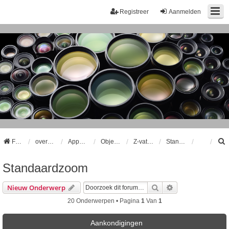
Registreer
Aanmelden
Forum
overzicht
Apparatuur
Objectieven
Z-vatting Objectieven
Standaardzoom
Standaardzoom
k
Zoek
Uitgebreid Zoeke
Nieuw Onderwerp
20 Onderwerpen • Pagina
1
Van
1
Aankondigingen