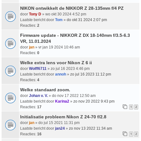
NIKON ontwikkelt de NIKKOR Z 28-135mm f/4 PZ
door
Tony D
» wo okt 30 2024 4:52 pm
Laatste bericht door
Tom
»
do okt 31 2024 2:07 pm
Reacties:
2
Firmware update - NIKKOR Z DX 18-140mm f/3.5-6.3
VR, 11.01.2024
door
jan
» vr jan 19 2024 10:46 am
Reacties:
0
Welke extra lens voor Nikon Z 6 ii
door
Wolff6711
» zo jul 16 2023 4:46 pm
Laatste bericht door
annoh
»
zo jul 16 2023 11:12 pm
Reacties:
4
Welke standaard zoom.
door
Johan v. V.
» do nov 17 2022 12:50 am
Laatste bericht door
Karina2
»
zo nov 20 2022 9:43 pm
Reacties:
17
1
2
Initialisatie probleem Nikon Z 24-70 f/2.8
door
jan
» do jul 15 2021 11:31 pm
Laatste bericht door
jan24
»
zo nov 13 2022 11:34 am
Reacties:
16
1
2